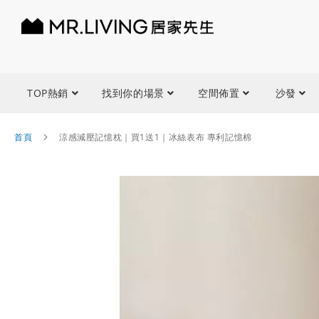
TOP熱銷
找到你的場景
空間佈置
沙發
首頁
涼感減壓記憶枕｜買1送1｜冰絲表布 專利記憶棉