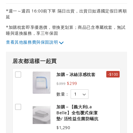
*週一～週四 16:00前下單 隔日出貨，出貨日如遇國定假日將順
延
*加購枕套即享優惠價，替換更划算；商品已含專屬枕套，無試
睡與退換服務，享三年保固
其他服務費與保固說明
居友都這樣一起買
加購－冰絲涼感枕套
-$100
$299
$399
數量：
加購－【義大利La
Belle】全包覆式保潔
墊/ 活性益生菌防蟎抗
敏 雙人標準
$1,290