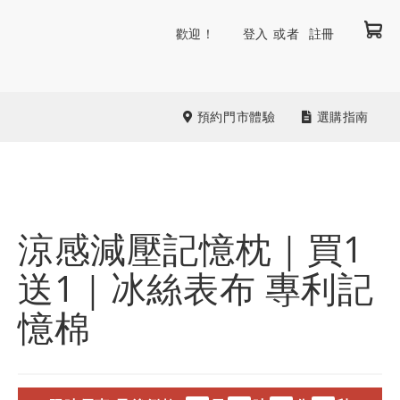
我
跳
歡迎！
登入
註冊
到
內
容
預約門市體驗
選購指南
涼感減壓記憶枕｜買1
送1｜冰絲表布 專利記
憶棉