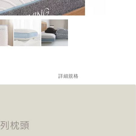
跳
轉
到
圖
詳細規格
像
庫
的
開
頭