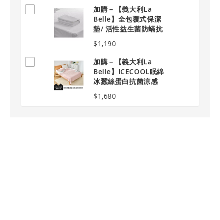
加購－【義大利La
Belle】全包覆式保潔
墊/ 活性益生菌防蟎抗
敏 單人加大
$1,190
加購－【義大利La
Belle】ICECOOL眠綿
冰蠶絲蛋白抗菌涼感
涼被-初嵐玫影
$1,680