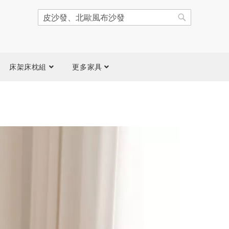
搜
尋
搜
尋
床架床枕組
更多家具
跳
到
圖
片
庫
結
尾