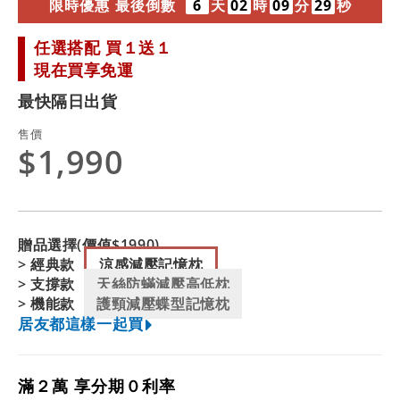
限
時
優
惠
最
後
倒
數
6
天
02
時
09
分
27
秒
任選搭配 買１送１
現在買享免運
最快隔日出貨
售價
$1,990
贈品選擇(價值$1990)
> 經典款
涼感減壓記憶枕
> 支撐款
天絲防蟎減壓高低枕
> 機能款
護頸減壓蝶型記憶枕
居友都這樣一起買
滿２萬 享分期０利率