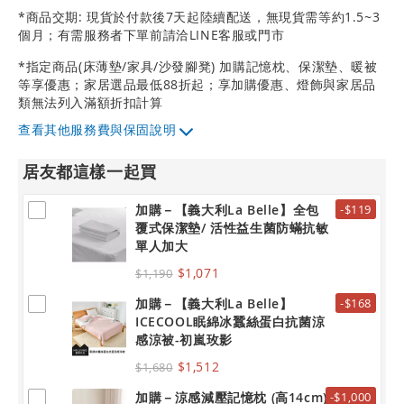
*商品交期: 現貨於付款後7天起陸續配送，無現貨需等約1.5~3
個月；有需服務者下單前請洽LINE客服或門市
*指定商品(床薄墊/家具/沙發腳凳) 加購記憶枕、保潔墊、暖被
等享優惠；家居選品最低88折起；享加購優惠、燈飾與家居品
類無法列入滿額折扣計算
其他服務費與保固說明
居友都這樣一起買
加購－【義大利La Belle】全包
-$119
覆式保潔墊/ 活性益生菌防蟎抗敏
單人加大
$1,071
$1,190
加購－【義大利La Belle】
-$168
ICECOOL眠綿冰蠶絲蛋白抗菌涼
感涼被-初嵐玫影
$1,512
$1,680
加購－涼感減壓記憶枕 (高14cm)
-$1,000