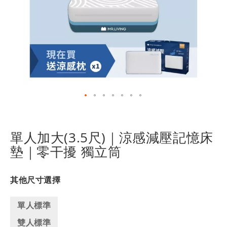
跳
轉
到
單人加大(3.5尺)｜涼感減壓記憶床
圖
墊｜零干擾 獨立筒
像
庫
的
其他尺寸選擇
開
頭
單人標準
雙人標準