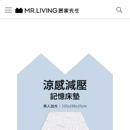
切換導航
搜
尋
跳
到
內
容
首頁
單人加大(3.5尺)｜涼感減壓記憶床墊｜零干擾 獨立筒
跳
到
圖
片
庫
結
尾