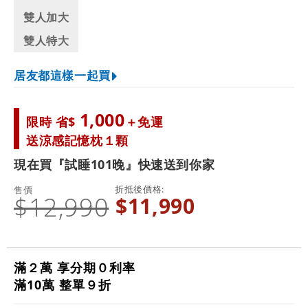
雙人加大
雙人特大
居友都這樣一起買
1,000
限時 省$
＋免運
送涼感記憶枕１顆
現在買『試睡101晚』快速送到你家
折抵後價格
售價
$12,990
$11,990
滿２萬 享分期０利率
滿10萬 整單９折