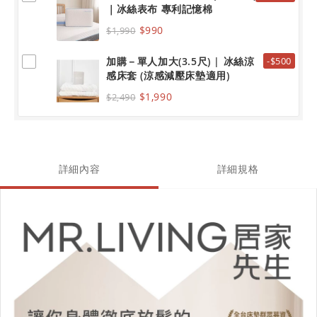
｜冰絲表布 專利記憶棉
$990
$1,990
加購－單人加大(3.5尺) | 冰絲涼
-$500
感床套 (涼感減壓床墊適用)
$1,990
$2,490
詳細內容
詳細規格