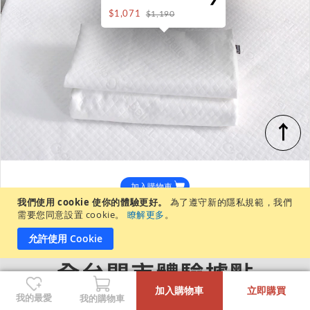
$1,071
$1,190
↑
加入購物車
我們使用 cookie 使你的體驗更好。
為了遵守新的隱私規範，我們
需要您同意設置 cookie。
瞭解更多
。
允許使用 Cookie
-
+
加入購物車
立即購買
我的最愛
我的購物車