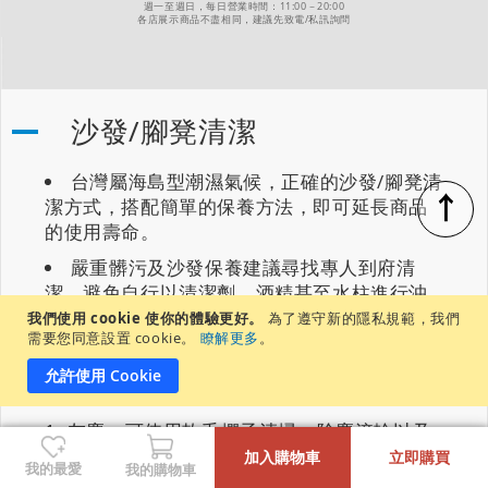
週一至週日，每日營業時間：11:00－20:00
各店展示商品不盡相同，建議先致電/私訊詢問
沙發/腳凳清潔
台灣屬海島型潮濕氣候，正確的沙發/腳凳清
↑
潔方式，搭配簡單的保養方法，即可延長商品
的使用壽命。
嚴重髒污及沙發保養建議尋找專人到府清
潔，避免自行以清潔劑、酒精甚至水柱進行沖
洗，可能會導致保護層損壞，而失去防潑水及
我們使用 cookie 使你的體驗更好。
為了遵守新的隱私規範，我們
需要您同意設置 cookie。
瞭解更多
。
易清潔的特性。
允許使用 Cookie
如遇以下情況，建議正確的清潔方式如下：
灰塵：可使用軟毛撣子清掃、除塵滾輪以及
-
+
吸塵器清除表面灰塵。
加入購物車
立即購買
我的最愛
我的購物車