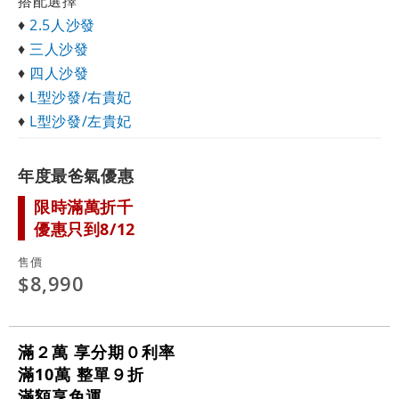
搭配選擇
♦
2.5人沙發
♦
三人沙發
♦
四人沙發
♦
L型沙發/右貴妃
♦
L型沙發/左貴妃
年度最爸氣優惠
限時滿萬折千
優惠只到8/12
售價
$8,990
滿２萬 享分期０利率
滿10萬 整單９折
滿額享免運