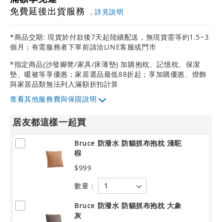
免費延後出貨服務
，
詳見說明
*商品交期: 現貨於付款後7天起陸續配送，無現貨需等約1.5~3
個月；有需服務者下單前請洽LINE客服或門市
*指定商品(沙發腳凳/家具/床薄墊) 加購抱枕、記憶枕、保潔
墊、暖被等享優惠；家居選品最低88折起；享加購優惠、燈飾
與家居品類無法列入滿額折扣計算
其他服務費與保固說明
居友都這樣一起買
Bruce 防潑水 防貓抓布抱枕 淺駝
棕
$999
數量：
Bruce 防潑水 防貓抓布抱枕 大象
灰