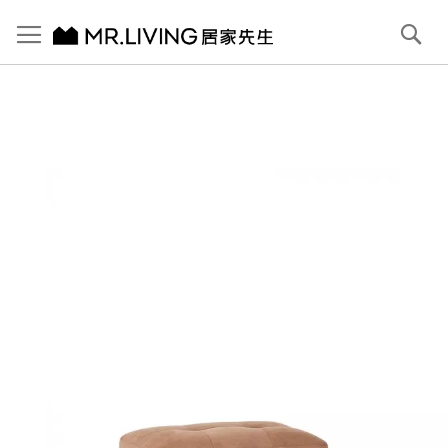
切換導航
搜
尋
跳
到
內
容
首頁
Bruce 防潑水 防貓抓布腳凳 淺駝棕
跳
到
圖
片
庫
結
尾