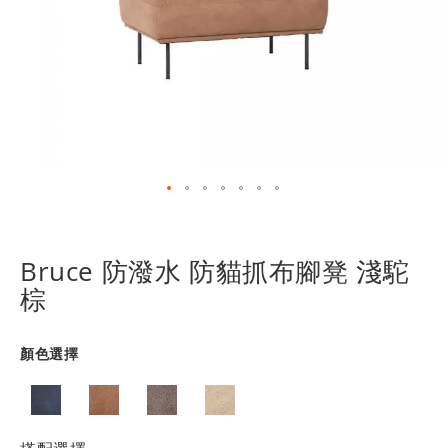
跳
轉
到
Bruce 防潑水 防貓抓布腳凳 淺駝
圖
棕
像
庫
的
顏色選擇
開
頭