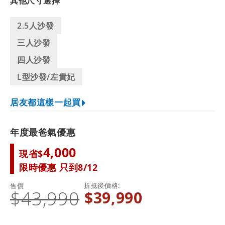
其他尺寸選擇
2.5人沙發
三人沙發
四人沙發
L型沙發/左貴妃
居友都這樣一起買
年度最爸氣優惠
4,000
現省$
限時優惠 只到8/12
折抵後價格
售價
$43,990
$39,990