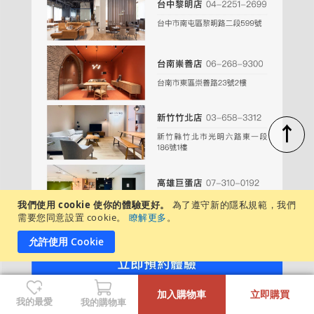
↑
我們使用 cookie 使你的體驗更好。
為了遵守新的隱私規範，我們
需要您同意設置 cookie。
瞭解更多
。
允許使用 Cookie
-
+
週一至週日，每日營業時間：11:00－20:00
加入購物車
立即購買
各店展示商品不盡相同，建議先致電/私訊詢問
我的最愛
我的購物車