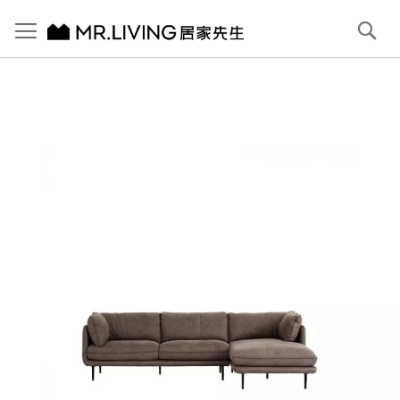
切換導航
搜
尋
跳
到
內
容
首頁
Jasper 防潑水 防貓抓布沙發 大象灰 L型 右貴妃
跳
到
圖
片
庫
結
尾