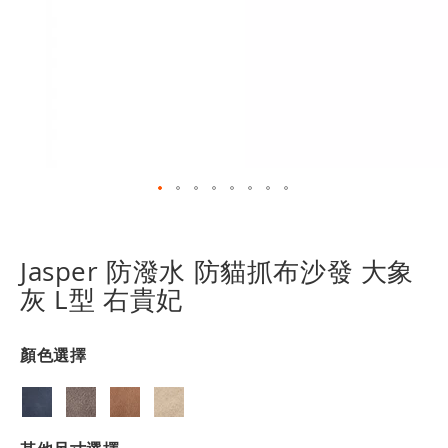
跳
轉
到
Jasper 防潑水 防貓抓布沙發 大象
圖
灰 L型 右貴妃
像
庫
的
顏色選擇
開
頭