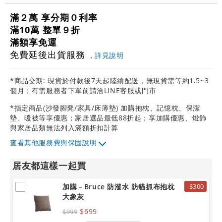
滿２萬 享分期０利率
滿10萬 整單９折
滿額享免運
免費延後出貨服務
，
詳見說明
*商品交期: 現貨於付款後7天起陸續配送，無現貨需等約1.5~3
個月；有需服務者下單前請洽LINE客服或門市
*指定商品(沙發腳凳/家具/床薄墊) 加購抱枕、記憶枕、保潔
墊、暖被等享優惠；家居選品最低88折起；享加購優惠、燈飾
與家居品類無法列入滿額折扣計算
其他服務費與保固說明
居友都這樣一起買
加購－Bruce 防潑水 防貓抓布抱枕
-$300
大象灰
$699
$999