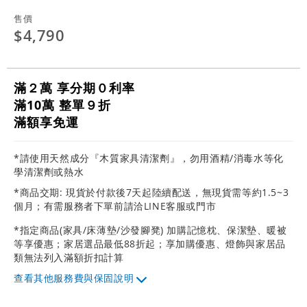
售價
$4,790
滿２萬 享分期０利率
滿10萬 整單９折
滿額享免運
*請使用天然成分『木質家具清潔劑』，勿用酒精/消毒水等化
學清潔劑或熱水
*商品交期: 現貨於付款後7天起陸續配送，無現貨需等約1.5~3
個月；有需服務者下單前請洽LINE客服或門市
*指定商品(家具/床薄墊/沙發腳凳) 加購記憶枕、保潔墊、暖被
等享優惠；家居選品最低88折起；享加購優惠、燈飾與家居品
類無法列入滿額折扣計算
其他服務費與保固說明