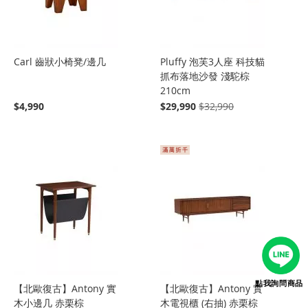
Carl 齒狀小椅凳/邊几
Pluffy 泡芙3人座 科技貓
抓布落地沙發 淺駝棕
210cm
$4,990
$29,990
$32,990
點我詢問商品
【北歐復古】Antony 實
【北歐復古】Antony 實
木小邊几 赤栗棕
木電視櫃 (右抽) 赤栗棕