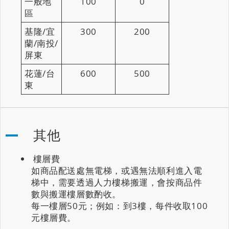
一般地
100
0
區
基隆/宜
300
200
蘭/南投/
屏東
花蓮/台
600
500
東
其他
樓層費
如商品配送處無電梯，或遇無法順利進入電
梯中，需要透過人力樓梯搬運，會按商品件
數與搬運樓層數酌收。
每一樓層50元；例如：到3樓，每件收取100
元樓層費。