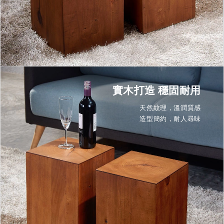
實木打造 穩固耐用
天然紋理，溫潤質感
造型簡約，耐人尋味