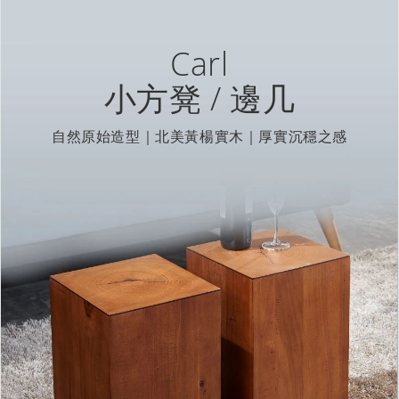
Carl
小方凳 / 邊几
自然原始造型｜北美黃楊實木｜厚實沉穩之感