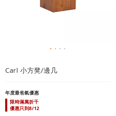
跳
轉
到
Carl 小方凳/邊几
圖
像
庫
的
年度最爸氣優惠
開
頭
限時滿萬折千
優惠只到8/12