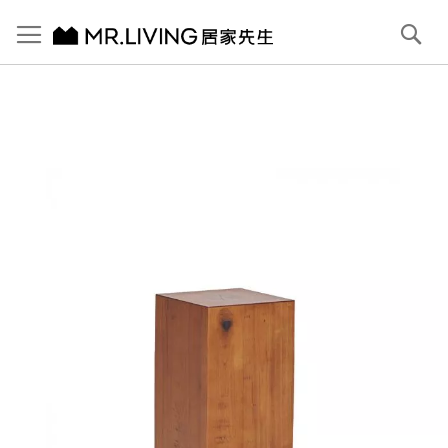
切換導航
搜
尋
跳
到
內
容
首頁
Carl 小方凳/邊几
跳
到
圖
片
庫
結
尾