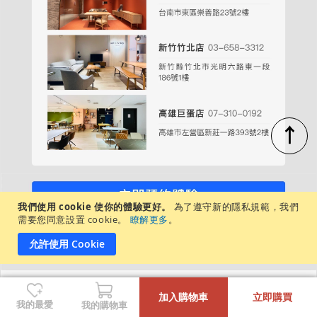
↑
我們使用 cookie 使你的體驗更好。
為了遵守新的隱私規範，我們
週一至週日，每日營業時間：11:00－20:00
需要您同意設置 cookie。
瞭解更多
。
各店展示商品不盡相同，建議先致電/私訊詢問
允許使用 Cookie
-
+
沙發/腳凳清潔
加入購物車
立即購買
我的最愛
我的購物車