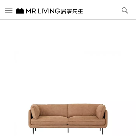
切換導航
搜
尋
跳
到
內
容
首頁
Jasper 防潑水 防貓抓布沙發 淺駝棕 3人 221cm
跳
到
圖
片
庫
結
尾