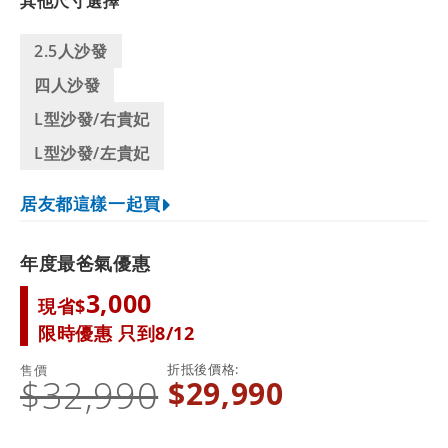
其他尺寸選擇
2.5人沙發
四人沙發
L型沙發/右貴妃
L型沙發/左貴妃
居友都這樣一起買
年度最爸氣優惠
3,000
現省$
限時優惠 只到8/12
折抵後價格
售價
$32,990
$29,990