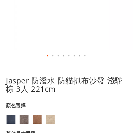
跳
轉
到
Jasper 防潑水 防貓抓布沙發 淺駝
圖
棕 3人 221cm
像
庫
的
顏色選擇
開
頭