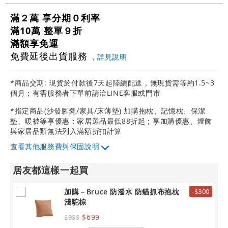
滿２萬 享分期０利率
滿10萬 整單９折
滿額享免運
免費延後出貨服務
，
詳見說明
*商品交期: 現貨於付款後7天起陸續配送，無現貨需等約1.5~3
個月；有需服務者下單前請洽LINE客服或門市
*指定商品(沙發腳凳/家具/床薄墊) 加購抱枕、記憶枕、保潔
墊、暖被等享優惠；家居選品最低88折起；享加購優惠、燈飾
與家居品類無法列入滿額折扣計算
其他服務費與保固說明
居友都這樣一起買
加購－Bruce 防潑水 防貓抓布抱枕
-$300
淺駝棕
$699
$999