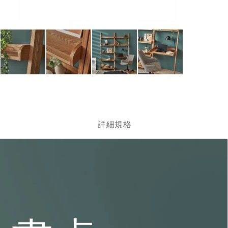
跳
轉
到
圖
詳細規格
像
庫
的
開
頭