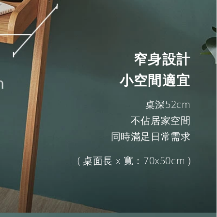
窄身設計
小空間適宜
桌深52cm
不佔居家空間
同時滿足日常需求
( 桌面長 x 寬：70x50cm )