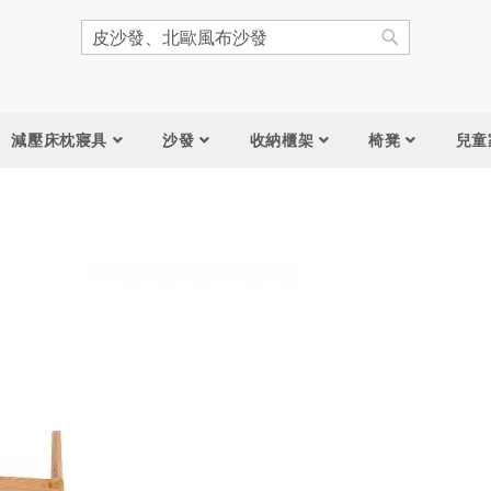
搜
尋
搜
尋
減壓床枕寢具
沙發
收納櫃架
椅凳
兒童
跳
到
圖
片
庫
結
尾