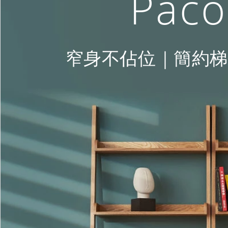
Pac
窄身不佔位｜簡約梯