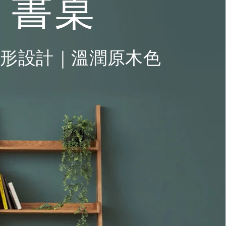
o 書桌
形設計｜溫潤原木色