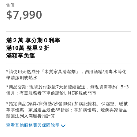
售價
$7,990
滿２萬 享分期０利率
滿10萬 整單９折
滿額享免運
*請使用天然成分『木質家具清潔劑』，勿用酒精/消毒水等化
學清潔劑或熱水
*商品交期: 現貨於付款後7天起陸續配送，無現貨需等約1.5~3
個月；有需服務者下單前請洽LINE客服或門市
*指定商品(家具/床薄墊/沙發腳凳) 加購記憶枕、保潔墊、暖被
等享優惠；家居選品最低88折起；享加購優惠、燈飾與家居品
類無法列入滿額折扣計算
其他服務費與保固說明