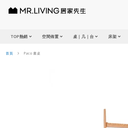
TOP熱銷
空間佈置
桌｜几｜台
床架
首頁
Paco 書桌