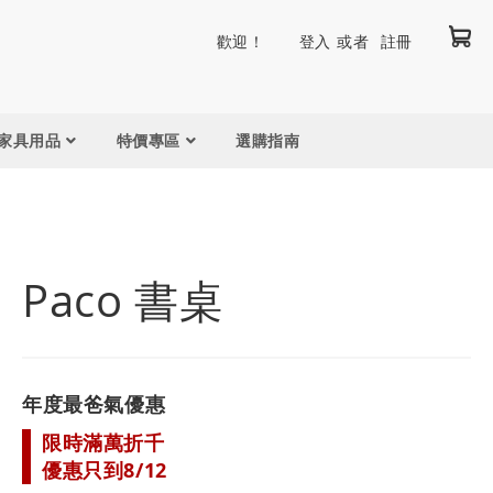
我
跳
歡迎！
登入
註冊
到
內
容
家具用品
特價專區
選購指南
Paco 書桌
年度最爸氣優惠
限時滿萬折千
優惠只到8/12