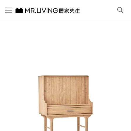
切換導航
搜
尋
跳
到
內
容
首頁
【北歐現代】Antony 捲簾化妝桌 原木色
跳
到
圖
片
庫
結
尾