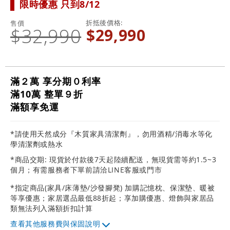
限時優惠 只到8/12
折抵後價格
售價
$32,990
$29,990
滿２萬 享分期０利率
滿10萬 整單９折
滿額享免運
*請使用天然成分『木質家具清潔劑』，勿用酒精/消毒水等化
學清潔劑或熱水
*商品交期: 現貨於付款後7天起陸續配送，無現貨需等約1.5~3
個月；有需服務者下單前請洽LINE客服或門市
*指定商品(家具/床薄墊/沙發腳凳) 加購記憶枕、保潔墊、暖被
等享優惠；家居選品最低88折起；享加購優惠、燈飾與家居品
類無法列入滿額折扣計算
其他服務費與保固說明