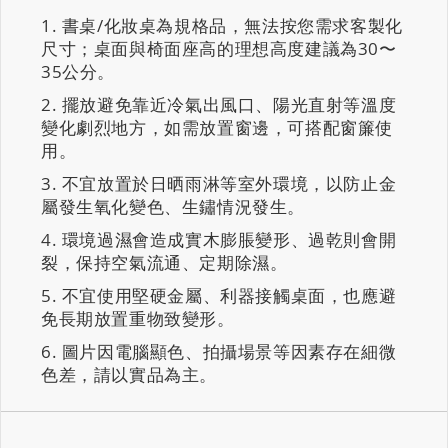
書桌/化妝桌為規格品，無法按您需求客製化
尺寸；桌面與椅面座高的理想高度建議為30〜
35公分。
擺放避免靠近冷氣出風口、陽光直射等溫度
變化劇烈地方，如需放置窗邊，可搭配窗簾使
用。
不宜放置於日晒雨淋等室外環境，以防止金
屬發生氧化變色、生鏽情況發生。
環境過濕會造成實木膨脹變形、過乾則會開
裂，保持空氣流通、定期除濕。
不宜使用堅硬金屬、利器接觸桌面，也應避
免長期放置重物致變形。
圖片因電腦顯色、拍攝場景等因素存在細微
色差，請以實品為主。