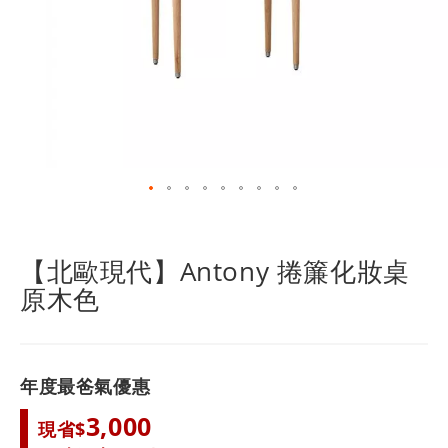
跳
轉
到
【北歐現代】Antony 捲簾化妝桌
圖
原木色
像
庫
的
開
頭
年度最爸氣優惠
3,000
現省$