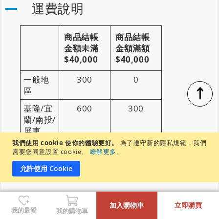
運費說明
商品結帳
商品結帳
金額未滿
金額滿額
$40,000
$40,000
一般地
300
0
↑
區
基隆/宜
600
300
蘭/南投/
屏東
我們使用 cookie 使你的體驗更好。
為了遵守新的隱私規範，我們
花蓮/台
900
600
需要您同意設置 cookie。
瞭解更多
。
東
允許使用 Cookie
-
+
其他
加入購物車
立即購買
我的最愛
我的購物車