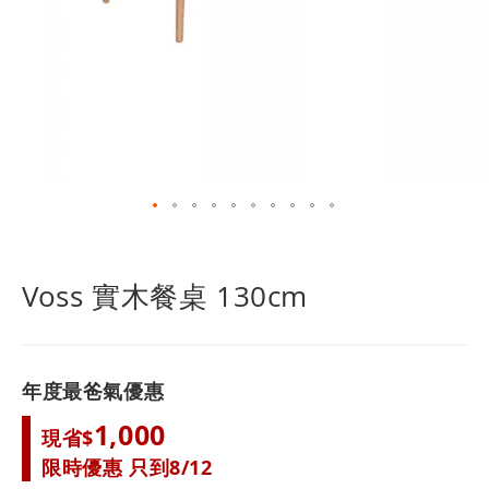
跳
轉
到
Voss 實木餐桌 130cm
圖
像
庫
的
年度最爸氣優惠
開
頭
1,000
現省$
限時優惠 只到8/12