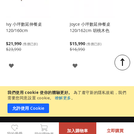
Ivy 小坪數延伸餐桌
Joyce 小坪數延伸餐桌
120/160cm
120/162cm 胡桃木色
$21,990
$15,990
(售價已折)
(售價已折)
$23,990
$16,990
↑
登
登
入
入
我們使用 cookie 使你的體驗更好。
為了遵守新的隱私規範，我們
需要您同意設置 cookie。
瞭解更多
。
允許使用 Cookie
-
+
居家先生股份有限公司 |統一編號 65905937 ©Copyright 2022 by MR.
加入購物車
立即購買
LIVING. All Rights Reserved.
我的最愛