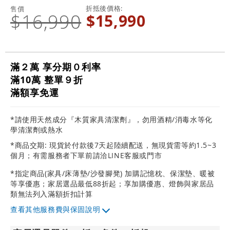
折抵後價格
售價
$16,990
$15,990
滿２萬 享分期０利率
滿10萬 整單９折
滿額享免運
*請使用天然成分『木質家具清潔劑』，勿用酒精/消毒水等化
學清潔劑或熱水
*商品交期: 現貨於付款後7天起陸續配送，無現貨需等約1.5~3
個月；有需服務者下單前請洽LINE客服或門市
*指定商品(家具/床薄墊/沙發腳凳) 加購記憶枕、保潔墊、暖被
等享優惠；家居選品最低88折起；享加購優惠、燈飾與家居品
類無法列入滿額折扣計算
其他服務費與保固說明