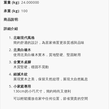
重量 (kg)
:
24.000000
承重 (kg)
:
100
商品說明
:
詳細介紹
北歐現代風格
簡約舒適的設計，為居家佈置更添質感與品味
北美白橡木
使用北美白橡木實木，質地堅硬、堅固耐用
全實木桌腳
木質堅硬，穩固不晃動
細膩木紋
展現實木之美，保留天然紋理，展現大自然氣息
小家庭專用
130cm的小巧尺寸，簡約時尚又便利
可以輕鬆擺放在家中任何位置，節省寶貴的空間