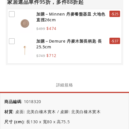
家居選品單件95折，多件88折起
加購－Minnen 丹麥餐盤器皿 大地色
-$25
直徑26cm
$474
$499
加購－Demure 丹麥木製長柄匙 長
-$37
25.5cm
$712
$749
詳細規格
商品編碼
:
1018320
材質
:
桌面: 北美白橡木實木 / 桌腳: 北美白橡木實木
尺寸 (cm)
:
長130 x 寬80 x 高75.5