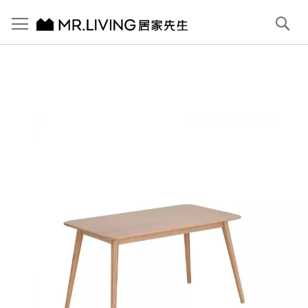
切換導航
搜
尋
跳
到
內
容
首頁
Voss 實木餐桌 130cm
跳
到
圖
片
庫
結
尾