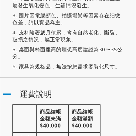
屬發生氧化變色、生鏽情況發生。
圖片因電腦顯色、拍攝場景等因素存在細微
色差，請以實品為主。
皮料隨著歲月積累，會有自然老化、斷裂、
破損之情況，屬正常現象。
桌面與椅面座高的理想高度建議為30〜35公
分。
家具為規格品，無法按您需求客製化尺寸。
運費說明
商品結帳
商品結帳
金額未滿
金額滿額
$40,000
$40,000