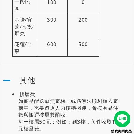
一般地
100
0
區
基隆/宜
300
200
蘭/南投/
屏東
花蓮/台
600
500
東
其他
樓層費
如商品配送處無電梯，或遇無法順利進入電
梯中，需要透過人力樓梯搬運，會按商品件
數與搬運樓層數酌收。
每一樓層50元；例如：到3樓，每件收取100
元樓層費。
點我詢問商品