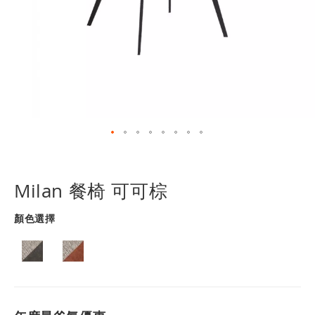
跳
轉
到
Milan 餐椅 可可棕
圖
像
顏色選擇
庫
的
開
頭