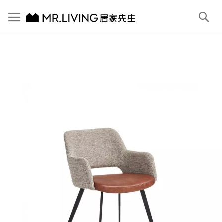
切換導航
搜
尋
跳
到
內
容
首頁
Milan 餐椅 可可棕
跳
到
圖
片
庫
結
尾