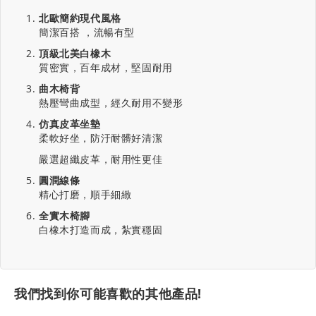
北歐簡約現代風格
簡潔百搭 ，流暢有型
頂級北美白橡木
質密實，百年成材，堅固耐用
曲木椅背
熱壓彎曲成型，經久耐用不變形
仿真皮革坐墊
柔軟好坐，防汙耐髒好清潔
嚴選超纖皮革，耐用性更佳
圓潤線條
精心打磨，順手細緻
全實木椅腳
白橡木打造而成，紮實穩固
我們找到你可能喜歡的其他產品!