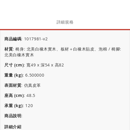
詳細規格
商品編碼
:
1017981-v2
材質
:
椅身: 北美白橡木實木、板材＋白橡木貼皮、泡棉 / 椅腳:
北美白橡木實木
尺寸 (cm)
:
寬49 x 深54 x 高82
重量 (kg)
:
6.500000
表面材質
:
仿真皮革
座高 (cm)
:
48.5
承重 (kg)
:
120
商品說明
:
詳細介紹