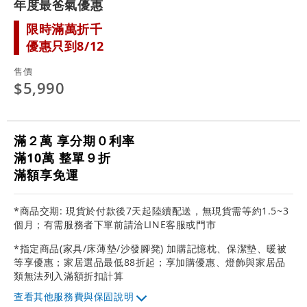
年度最爸氣優惠
限時滿萬折千
優惠只到8/12
售價
$5,990
滿２萬 享分期０利率
滿10萬 整單９折
滿額享免運
*商品交期: 現貨於付款後7天起陸續配送，無現貨需等約1.5~3
個月；有需服務者下單前請洽LINE客服或門市
*指定商品(家具/床薄墊/沙發腳凳) 加購記憶枕、保潔墊、暖被
等享優惠；家居選品最低88折起；享加購優惠、燈飾與家居品
類無法列入滿額折扣計算
其他服務費與保固說明