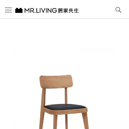
切換導航
搜
尋
跳
到
內
容
首頁
Mika 皮餐椅
跳
到
圖
片
庫
結
尾