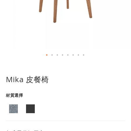
跳
轉
到
Mika 皮餐椅
圖
像
庫
材質選擇
的
開
頭