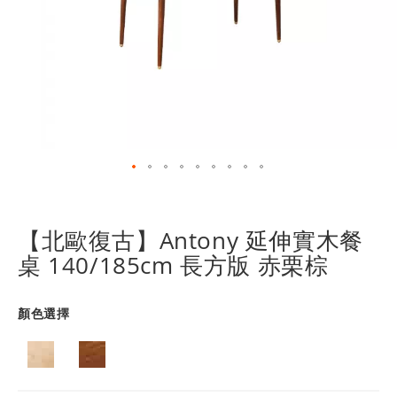
跳
轉
到
【北歐復古】Antony 延伸實木餐
圖
桌 140/185cm 長方版 赤栗棕
像
庫
的
顏色選擇
開
頭