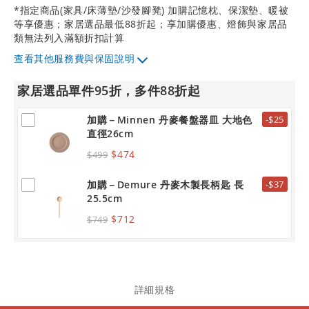
*指定商品(家具/床薄墊/沙發腳凳) 加購記憶枕、保潔墊、暖被
等享優惠；家居選品最低88折起；享加購優惠、燈飾與家居品
類無法列入滿額折扣計算
其他服務費與保固說明
家居選品單件95折，多件88折起
加購－Minnen 丹麥餐盤器皿 大地色
-$25
直徑26cm
$474
$499
加購－Demure 丹麥木製長柄匙 長
-$37
25.5cm
$712
$749
詳細規格