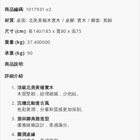
商品編碼
:
1017931-v2
材質
:
桌面: 北美黃楊木實木 / 桌腳: 實木 / 腳套: 黃銅
尺寸 (cm)
:
長140/185 x 寬80 x 高75
重量 (kg)
:
37.400000
承重 (kg)
:
90
商品說明
:
詳細介紹
頂級北美黃楊實木
木質堅韌，紋理細膩，少疤結。
沉穩北歐復古風
色彩黃潤，分量和質感更加深刻。
酒杯腳典雅造型
優雅線條設計，美感滿分。
圓潤桌緣