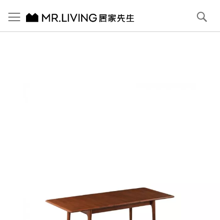
切換導航
搜
尋
跳
到
內
容
首頁
【北歐復古】Antony 延伸實木餐桌 140/185cm 長方版 赤栗棕
跳
到
圖
片
庫
結
尾