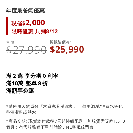
年度最爸氣優惠
2,000
現省$
限時優惠 只到8/12
折抵後價格
售價
$27,990
$25,990
滿２萬 享分期０利率
滿10萬 整單９折
滿額享免運
*請使用天然成分『木質家具清潔劑』，勿用酒精/消毒水等化
學清潔劑或熱水
*商品交期: 現貨於付款後7天起陸續配送，無現貨需等約1.5~3
個月；有需服務者下單前請洽LINE客服或門市