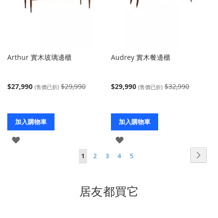
Arthur 實木玻璃邊櫃
Audrey 實木餐邊櫃
$27,990
$29,990
$29,990
$32,990
(售價已折)
(售價已折)
加入購物車
加入購物車
登
登
頁
入
入
頁
下
您
頁
頁
頁
頁
1
2
3
4
5
面
面
一
當
面
面
面
面
個
前
居友都買它
正
在