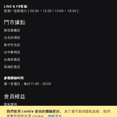
LINE & FB客服:
星期一至星期六 [ 09:30 ~ 12:00 / 13:00 ~ 18:30 ]
門市據點
新莊旗艦店
台北內湖店
新竹竹北店
台中黎明店
台南崇善店
高雄巨蛋店
參觀體驗時間
週一至週日，每日11:00 - 20:00
會員權益
隱私聲明
我們使用 cookie 使你的體驗更好。
為了遵守新的隱私規範，我們
服務條款
需要您同意設置 cookie。
瞭解更多
。