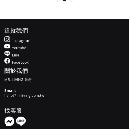
追蹤我們
Instagram
Youtube
Line
Facebook
關於我們
MR. LIVING 理念
Email:
hello@mrliving.com.tw
找客服