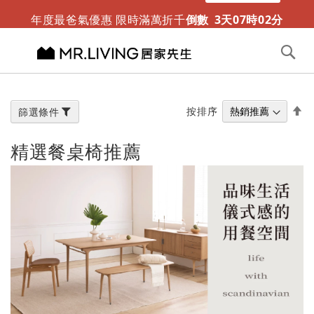
迎夏露營趣 涼感折疊床墊新推出
限時免運
年度最爸氣優惠 限時滿萬折千
倒數
3
天
07
時
02
分
切換導航
搜
尋
跳
到
內
設
按排序
篩選條件
容
置
降
精選餐桌椅推薦
冪
方
向