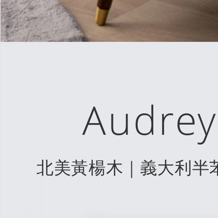
Audre
北美黃楊木｜義大利半