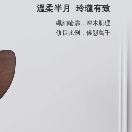
溫柔半月 玲瓏有致
纖細輪廓，深木肌理
修長比例，儀態萬千