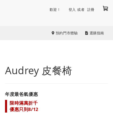
我
跳
歡迎！
登入
註冊
到
內
容
預約門市體驗
選購指南
Audrey 皮餐椅
年度最爸氣優惠
限時滿萬折千
優惠只到8/12