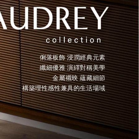
俐落板飾 浸潤經典元素
纖細優雅 演繹對稱美學
金屬襯映 蘊藏細節
構築理性感性兼具的生活場域