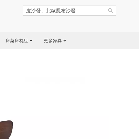
搜
尋
搜
尋
床架床枕組
更多家具
跳
到
圖
片
庫
結
尾