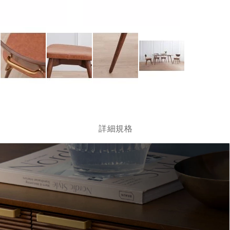
跳
轉
到
圖
詳細規格
像
庫
的
開
頭