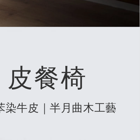
y 皮餐椅
苯染牛皮｜半月曲木工藝