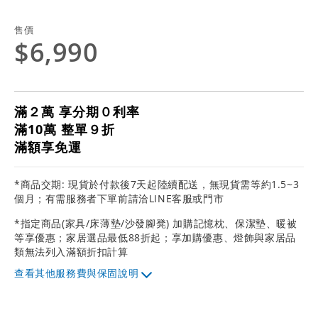
售價
$6,990
滿２萬 享分期０利率
滿10萬 整單９折
滿額享免運
*商品交期: 現貨於付款後7天起陸續配送，無現貨需等約1.5~3
個月；有需服務者下單前請洽LINE客服或門市
*指定商品(家具/床薄墊/沙發腳凳) 加購記憶枕、保潔墊、暖被
等享優惠；家居選品最低88折起；享加購優惠、燈飾與家居品
類無法列入滿額折扣計算
其他服務費與保固說明