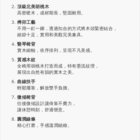
頂級北美胡桃木
高密硬木，成材期長，堅固耐用。
榫卯工藝
不用一釘一鉚，透過扣合的方式將木頭緊密結合，
細節十足，實用和美觀完美兼具。
豎琴椅背
實木細軸，依序排列，呈現不凡美感。
質感木紋
全椅用胡桃木打造而成，特有墨流紋理，
展現出自然有韻的實木之美。
曲線扶手
輕鬆擺靠，解放雙手負擔。
微傾椅背
往後微傾設計讓倚靠不費力，
讓休憩時刻，舒適愜意。
圓潤線條
精心打磨，手感溫潤細緻。