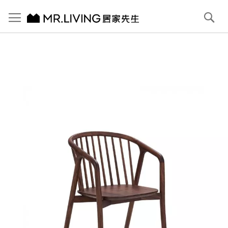
切換導航
搜
尋
跳
到
內
容
首頁
Zen 豎琴胡桃木實木餐椅
跳
到
圖
片
庫
結
尾