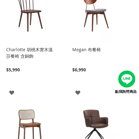
Charlotte 胡桃木實木溫
Megan 布餐椅
莎餐椅 含銅飾
$5,990
$6,990
登
登
點我詢問商品
入
入