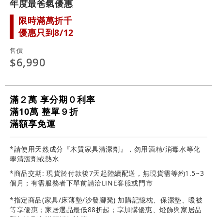
年度最爸氣優惠
限時滿萬折千
優惠只到8/12
售價
$6,990
滿２萬 享分期０利率
滿10萬 整單９折
滿額享免運
*請使用天然成分『木質家具清潔劑』，勿用酒精/消毒水等化
學清潔劑或熱水
*商品交期: 現貨於付款後7天起陸續配送，無現貨需等約1.5~3
個月；有需服務者下單前請洽LINE客服或門市
*指定商品(家具/床薄墊/沙發腳凳) 加購記憶枕、保潔墊、暖被
等享優惠；家居選品最低88折起；享加購優惠、燈飾與家居品