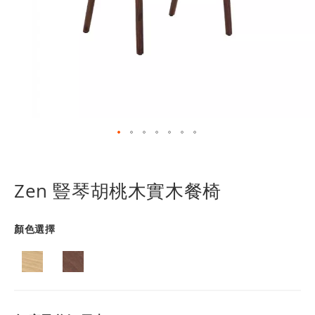
跳
轉
到
Zen 豎琴胡桃木實木餐椅
圖
像
庫
顏色選擇
的
開
頭