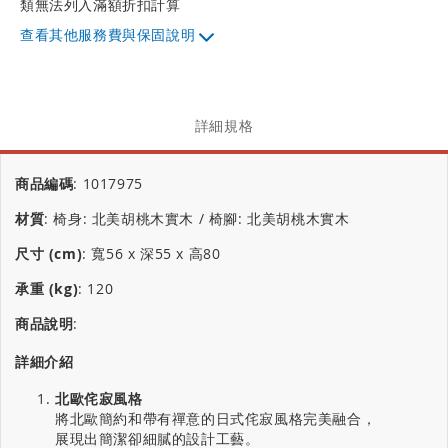
類無法列入滿額折扣計算
其他服務費與保固說明
詳細規格
商品編碼
:
1017975
材質
:
椅身: 北美胡桃木實木 / 椅腳: 北美胡桃木實木
尺寸 (cm)
:
寬56 x 深55 x 高80
承重 (kg)
:
120
商品說明
:
詳細介紹
北歐侘寂風格
將北歐簡約和帶有禪意的日式侘寂風格完美融合，
展現出簡潔卻細膩的設計工藝。