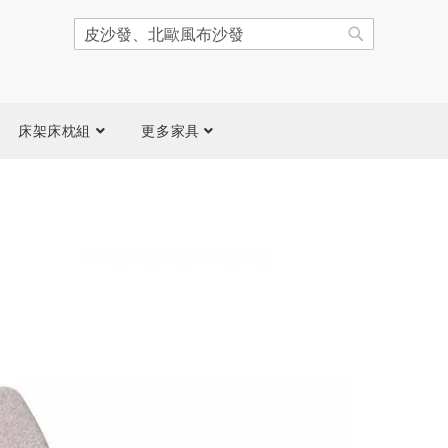
搜
尋
搜
尋
床架床枕組
更多家具
跳
到
圖
片
庫
結
尾