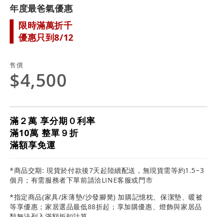
年度最爸氣優惠
限時滿萬折千
優惠只到8/12
售價
$4,500
滿２萬 享分期０利率
滿10萬 整單９折
滿額享免運
*商品交期: 現貨於付款後7天起陸續配送，無現貨需等約1.5~3
個月；有需服務者下單前請洽LINE客服或門市
*指定商品(家具/床薄墊/沙發腳凳) 加購記憶枕、保潔墊、暖被
等享優惠；家居選品最低88折起；享加購優惠、燈飾與家居品
類無法列入滿額折扣計算