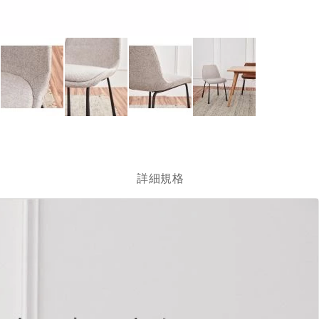
跳
轉
到
圖
詳細規格
像
庫
的
開
頭