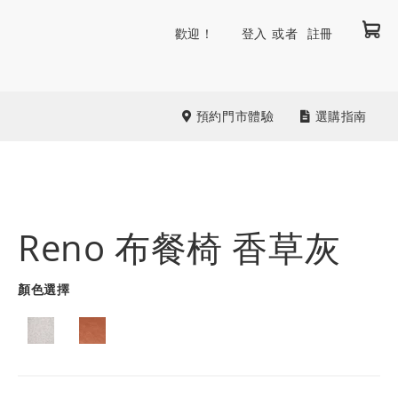
我
跳
歡迎！
登入
註冊
到
內
容
預約門市體驗
選購指南
Reno 布餐椅 香草灰
顏色選擇