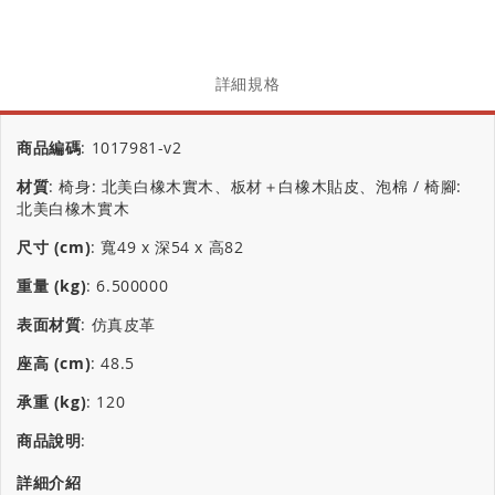
詳細規格
商品編碼
:
1017981-v2
材質
:
椅身: 北美白橡木實木、板材＋白橡木貼皮、泡棉 / 椅腳:
北美白橡木實木
尺寸 (cm)
:
寬49 x 深54 x 高82
重量 (kg)
:
6.500000
表面材質
:
仿真皮革
座高 (cm)
:
48.5
承重 (kg)
:
120
商品說明
:
詳細介紹