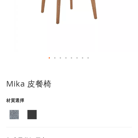
跳
轉
到
Mika 皮餐椅
圖
像
庫
材質選擇
的
開
頭