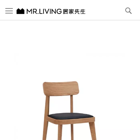
切換導航
搜
尋
跳
到
內
容
首頁
Mika 皮餐椅
跳
到
圖
片
庫
結
尾