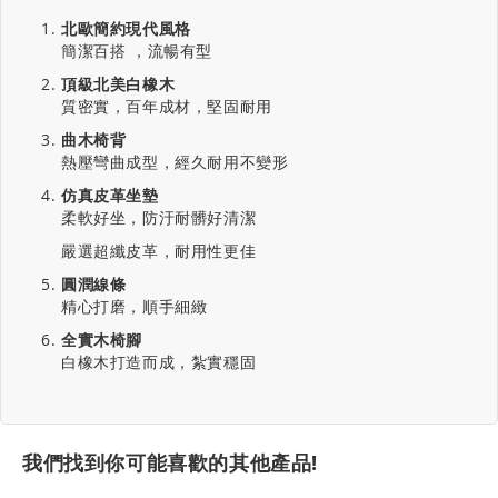
北歐簡約現代風格
簡潔百搭 ，流暢有型
頂級北美白橡木
質密實，百年成材，堅固耐用
曲木椅背
熱壓彎曲成型，經久耐用不變形
仿真皮革坐墊
柔軟好坐，防汙耐髒好清潔
嚴選超纖皮革，耐用性更佳
圓潤線條
精心打磨，順手細緻
全實木椅腳
白橡木打造而成，紮實穩固
我們找到你可能喜歡的其他產品!