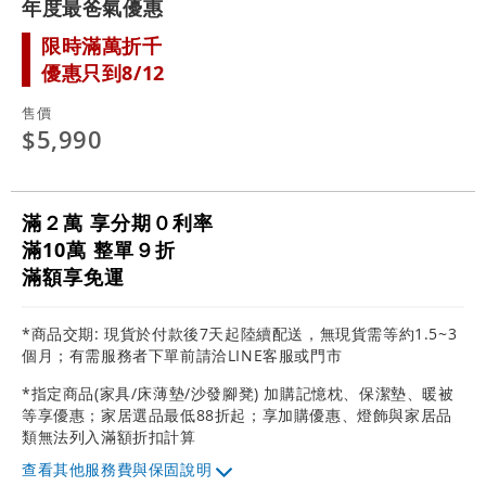
年度最爸氣優惠
限時滿萬折千
優惠只到8/12
售價
$5,990
滿２萬 享分期０利率
滿10萬 整單９折
滿額享免運
*商品交期: 現貨於付款後7天起陸續配送，無現貨需等約1.5~3
個月；有需服務者下單前請洽LINE客服或門市
*指定商品(家具/床薄墊/沙發腳凳) 加購記憶枕、保潔墊、暖被
等享優惠；家居選品最低88折起；享加購優惠、燈飾與家居品
類無法列入滿額折扣計算
其他服務費與保固說明