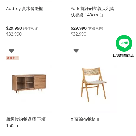
Audrey 實木餐邊櫃
York 抗汙耐熱義大利陶
板餐桌 148cm 白
$29,990
$29,990
(售價已折)
(售價已折)
$32,990
$32,990
登
登
點我詢問商品
入
入
超級收納餐邊櫃 下櫃
X 藤編布餐椅 II
150cm