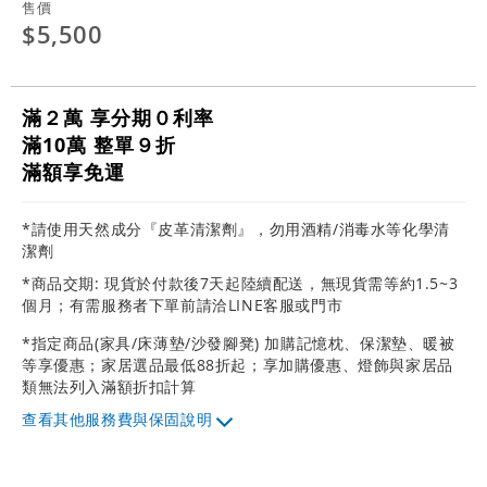
售價
$5,500
滿２萬 享分期０利率
滿10萬 整單９折
滿額享免運
*請使用天然成分『皮革清潔劑』，勿用酒精/消毒水等化學清
潔劑
*商品交期: 現貨於付款後7天起陸續配送，無現貨需等約1.5~3
個月；有需服務者下單前請洽LINE客服或門市
*指定商品(家具/床薄墊/沙發腳凳) 加購記憶枕、保潔墊、暖被
等享優惠；家居選品最低88折起；享加購優惠、燈飾與家居品
類無法列入滿額折扣計算
其他服務費與保固說明