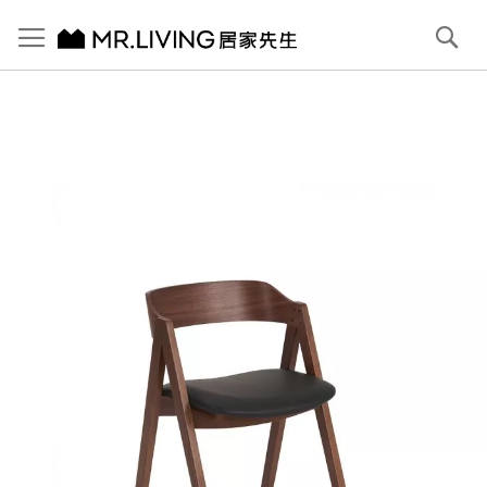
切換導航
搜
尋
跳
到
內
容
首頁
Joyce 皮餐椅
跳
到
圖
片
庫
結
尾