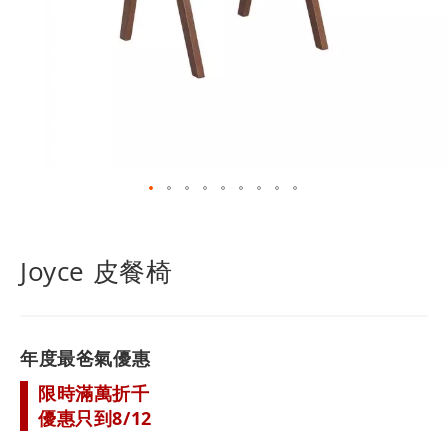
跳
轉
到
Joyce 皮餐椅
圖
像
庫
的
年度最爸氣優惠
開
頭
限時滿萬折千
優惠只到8/12