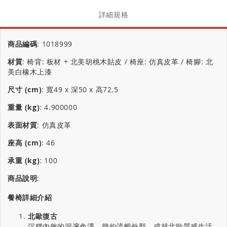
詳細規格
商品編碼
:
1018999
材質
:
椅背: 板材 + 北美胡桃木貼皮 / 椅座: 仿真皮革 / 椅腳: 北
美白橡木上漆
尺寸 (cm)
:
寬49 x 深50 x 高72.5
重量 (kg)
:
4.900000
表面材質
:
仿真皮革
座高 (cm)
:
46
承重 (kg)
:
100
商品說明
:
餐椅詳細介紹
北歐復古
沉穩內斂的深邃色澤，簡約流暢外型，成就北歐質感生活