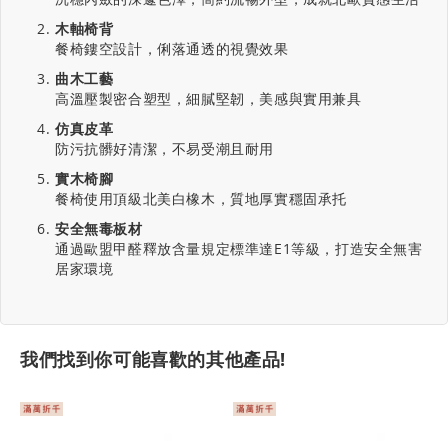
木軸椅背
餐椅鏤空設計，俐落通透的視覺效果
曲木工藝
高溫壓製密合塑型，細膩堅韌，美感與實用兼具
仿真皮革
防污抗髒好清潔，不易受潮且耐用
實木椅腳
餐椅使用頂級北美白橡木，質地厚實穩固承托
安全無毒板材
通過歐盟甲醛釋放含量規定標準達E1等級，打造安全無害
居家環境
我們找到你可能喜歡的其他產品!