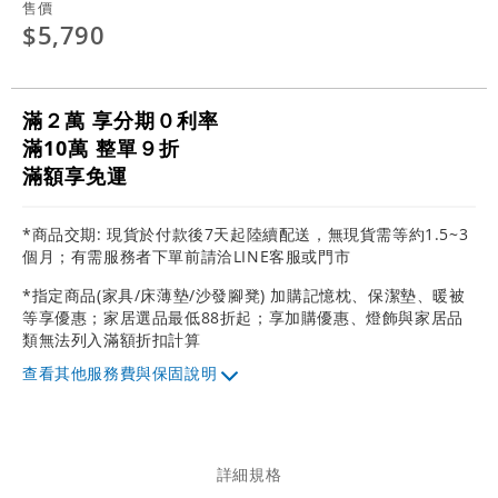
售價
$5,790
滿２萬 享分期０利率
滿10萬 整單９折
滿額享免運
*商品交期: 現貨於付款後7天起陸續配送，無現貨需等約1.5~3
個月；有需服務者下單前請洽LINE客服或門市
*指定商品(家具/床薄墊/沙發腳凳) 加購記憶枕、保潔墊、暖被
等享優惠；家居選品最低88折起；享加購優惠、燈飾與家居品
類無法列入滿額折扣計算
其他服務費與保固說明
詳細規格