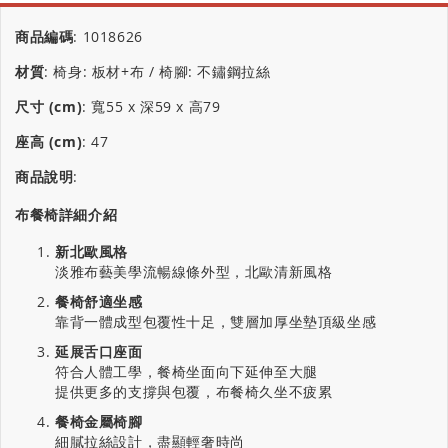
商品編碼
:
1018626
材質
:
椅身: 板材+布 / 椅腳: 不鏽鋼拉絲
尺寸 (cm)
:
寬55 x 深59 x 高79
座高 (cm)
:
47
商品說明
:
布餐椅詳細介紹
新北歐風格
淡雅布藝美學流暢線條外型，北歐清新風格
餐椅舒適坐感
靠背一體成型包覆性十足，雙層加厚坐墊頂級坐感
延展舌口座面
符合人體工學，餐椅坐面向下延伸至大腿
提供更多的支撐與包覆，布餐椅久坐不疲累
餐椅金屬椅腳
細膩拉絲設計，盡顯輕奢時尚