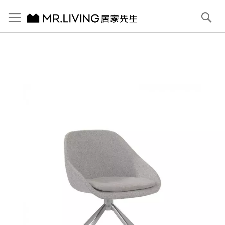
切換導航
搜
尋
跳
到
內
容
首頁
Freya 布餐椅
跳
到
圖
片
庫
結
尾