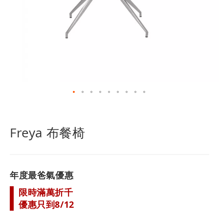
跳
轉
到
Freya 布餐椅
圖
像
庫
的
年度最爸氣優惠
開
頭
限時滿萬折千
優惠只到8/12