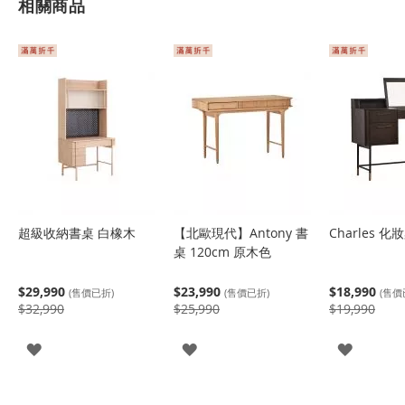
相關商品
超級收納書桌 白橡木
【北歐現代】Antony 書
Charles 化
桌 120cm 原木色
$29,990
$23,990
$18,990
(售價已折)
(售價已折)
(售價
$32,990
$25,990
$19,990
登
登
登
入
入
入