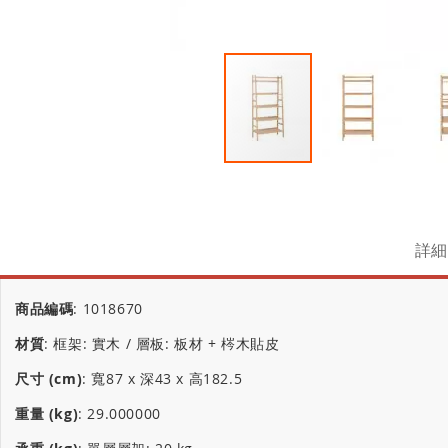
詳細
商品編碼
:
1018670
材質
:
框架: 實木 / 層板: 板材 + 梣木貼皮
尺寸 (cm)
:
寬87 x 深43 x 高182.5
重量 (kg)
:
29.000000