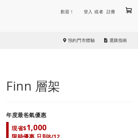
我
跳
歡迎！
登入
註冊
到
內
容
預約門市體驗
選購指南
Finn 層架
年度最爸氣優惠
1,000
現省$
限時優惠 只到8/12