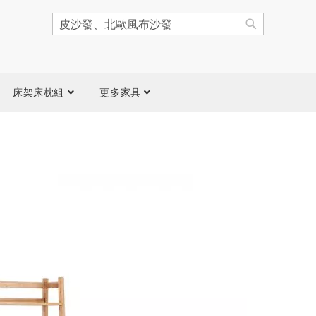
搜
尋
搜
尋
床架床枕組
更多家具
跳
到
圖
片
庫
結
尾