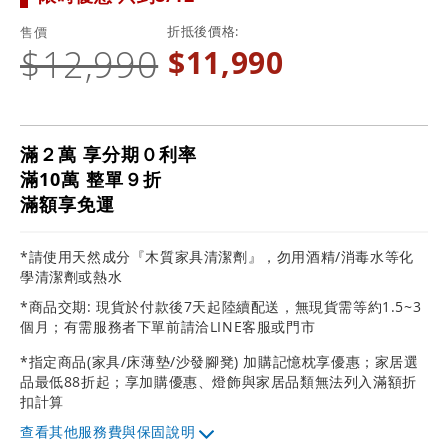
折抵後價格
售價
$12,990
$11,990
滿２萬 享分期０利率
滿10萬 整單９折
滿額享免運
*請使用天然成分『木質家具清潔劑』，勿用酒精/消毒水等化
學清潔劑或熱水
*商品交期: 現貨於付款後7天起陸續配送，無現貨需等約1.5~3
個月；有需服務者下單前請洽LINE客服或門市
*指定商品(家具/床薄墊/沙發腳凳) 加購記憶枕享優惠；家居選
品最低88折起；享加購優惠、燈飾與家居品類無法列入滿額折
扣計算
其他服務費與保固說明