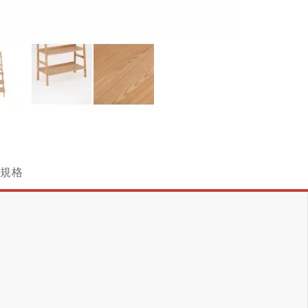
跳
轉
到
圖
規格
像
庫
的
開
頭