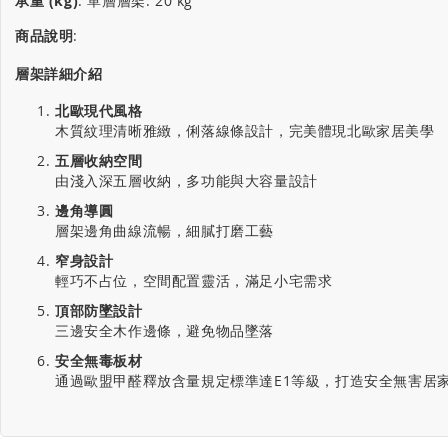
承重 (kg)
:
單層層架: 20 kg
商品說明
:
層架詳細介紹
北歐現代風格
木質紋理清晰雅緻，俐落線條設計，完美體現北歐家居美學
五層收納空間
由淺入深五層收納，多功能與大容量設計
邊角導圓
層架邊角曲線流暢，細膩打磨工藝
窄身設計
輕巧不占位，空間配置靈活，滿足小宅需求
頂部防墜設計
三邊安全木作邊條，避免物品墜落
安全無毒板材
通過歐盟甲醛釋放含量規定標準達E1等級，打造安全無害居