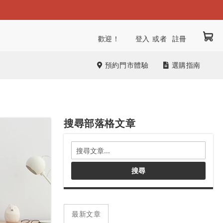
我
跳
歡迎！
登入
註冊
到
內
預約門市體驗
選購指南
容
搜尋部落格文章
搜
尋
部
搜尋
落
格
文
章
最新文章