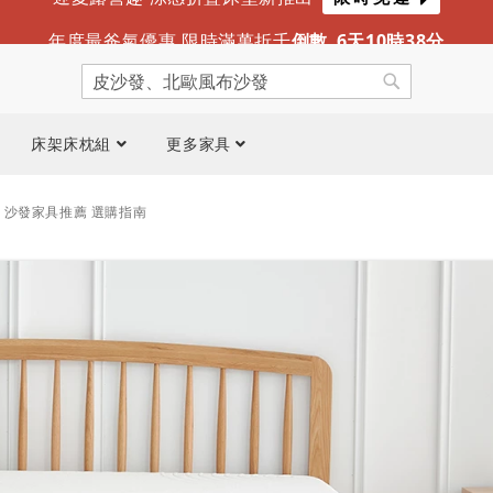
迎夏露營趣 涼感折疊床墊新推出
限時免運
年度最爸氣優惠 限時滿萬折千
倒數
6
天
10
時
38
分
搜
尋
搜
尋
床架床枕組
更多家具
先生 沙發家具推薦 選購指南