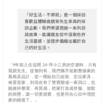
「好生活・不將就」是一個採訪
喜歡且體驗過居家先生家具的採
訪企劃。我們希望透過一系列訪
談故事，能讓居友從中汲取些許
生活靈感，並逐步描繪出屬於自
己的好生活。
「9年前入住這間 24 坪小三房的空屋時，只有
我跟先生。從無到有，我們攜手規劃整個家的
風格及設計，從一開始自己組裝、定位家具，
佈置居家，到現在有了雙寶變成一家四口，也
能維持整潔、有質感，把家打造成舒服、放鬆
的狀態，讓一切更踏實，也更符合心目中理想
家的模樣了。」