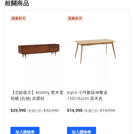
相關商品
【北歐復古】Antony 實木電
Joyce 小坪數延伸餐桌
Be
視櫃 (右抽) 赤栗棕
120/162cm 原木色
象牙白
$29,990
$32,990
$14,990
$15,990
$31,
(售價已折)
(售價已折)
加入購物車
加入購物車
加