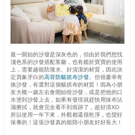
最一開始的沙發是深灰色的，但由於我們想找
淺色系的沙發搭配客廳，也有鑑於寶寶的使用
上，需要越能防潑水、好清潔的材質，因此決
定買象牙白的
高背防貓抓布沙發
。但很慶幸有
換沙發，有選對這個貓抓布的材質！因為小朋
友大概一歲左右會開始咬沙發，或是把他的口
水塗到沙發上去，如果有發現就趕快用抹布沾
濕擦拭，就會完全看不到痕跡了，超好清XD
所以使用一年下來，外觀都還很乾淨，也蠻好
保養的！這張沙發真的能陪小朋友好好長大！