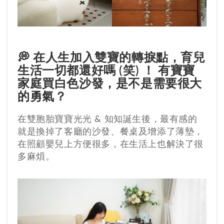
💭 在人生加入雙寶的轉捩點，育兒
生活一切都還好嗎 (笑) ！ 有寶寶
家庭買白色沙發，是不是需要很大
的勇氣？
在雙胞胎寶寶光光 & 知知誕生後，最有感的
就是換掉了客廳的沙發、餐桌及增添了薄墊，
在照顧嬰兒上方便很多，在生活上也解決了很
多麻煩。