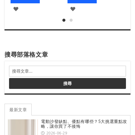
加
加
到
到
追
追
蹤
蹤
清
清
搜尋部落格文章
單
單
搜
尋
部
搜尋
落
格
文
章
最新文章
電動沙發缺點、優點有哪些？5大挑選重點攻
略，讓你買了不後悔
2026-06-29