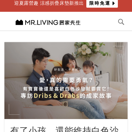
迎夏露營趣 涼感折疊床墊新推出
限時免運
年度最爸氣優惠 限時滿萬折千
倒數
4
天
07
時
11
分
切換導航
搜
尋
跳
到
內
容
有了小孩，還能維持白色沙