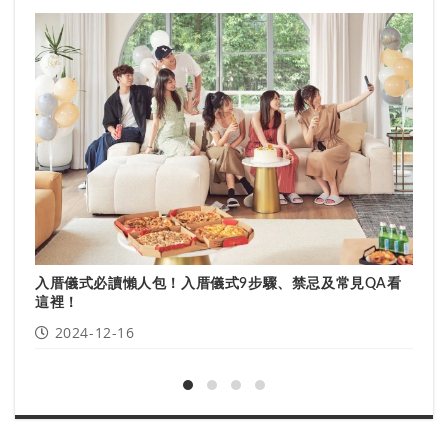
探
生
入厝儀式必讀懶人包！入厝儀式9步驟、禁忌及常見QA看
這裡！
2024-12-16