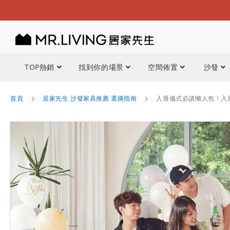
TOP熱銷
找到你的場景
空間佈置
沙發
首頁
居家先生 沙發家具推薦 選購指南
入厝儀式必讀懶人包！入