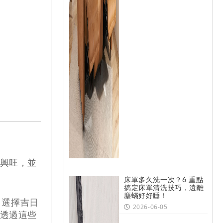
興旺，並
床單多久洗一次？6 重點
搞定床單清洗技巧，遠離
塵蟎好好睡！
、選擇吉日
2026-06-05
透過這些