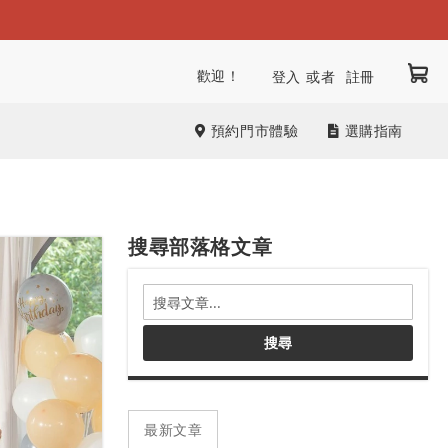
我
跳
歡迎！
登入
註冊
到
內
預約門市體驗
選購指南
容
搜尋部落格文章
搜
尋
部
搜尋
落
格
文
章
最新文章