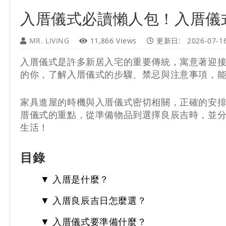
入厝儀式必讀懶人包！入厝儀
MR. LIVING
11,866 Views
更新日:
2026-07-1
入厝儀式是許多新居入宅的重要傳統，寓意著迎
的你，了解入厝儀式的步驟、禁忌與注意事項，
家具進屋的時機與入厝儀式密切相關，正確的安
厝儀式的重點，從準備物品到選擇良辰吉時，並
生活！
目錄
▼ 入厝是什麼？
▼ 入厝良辰吉日怎麼選？
▼ 入厝儀式要準備什麼？