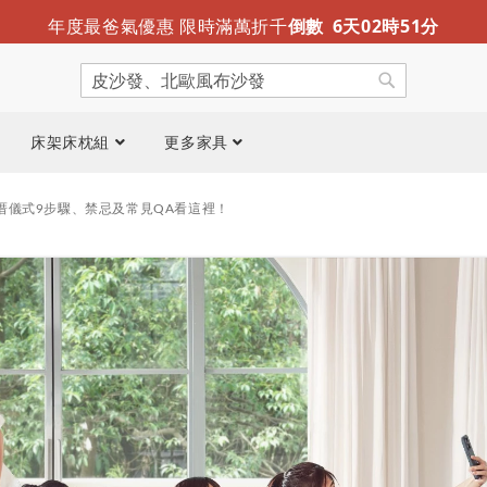
迎夏露營趣 涼感折疊床墊新推出
限時免運
年度最爸氣優惠 限時滿萬折千
倒數
6
天
02
時
51
分
搜
尋
搜
尋
床架床枕組
更多家具
厝儀式9步驟、禁忌及常見QA看這裡！