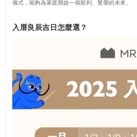
儀式，能夠為家庭開啟一個順利、繁榮的未來。
入厝良辰吉日怎麼選？