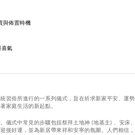
買與佈置時機
與喜氣
傳統習俗所進行的一系列儀式，旨在祈求新家平安、運勢
徵著家庭生活的新起點。
儀式中常見的步驟包括祭拜土地神 (地基主) 、安床
、迎接好運，並為新居帶來祥和安寧的氛圍。人們相信，