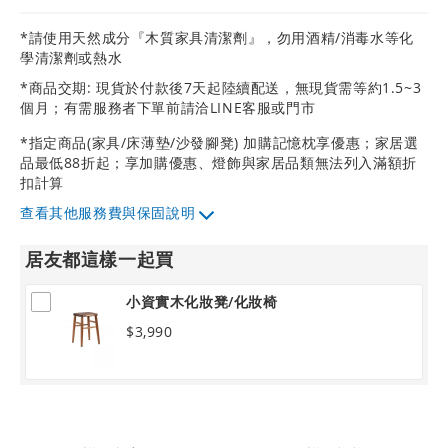
*請使用天然成分『木質家具清潔劑』，勿用酒精/消毒水等化
學清潔劑或熱水
*商品交期: 現貨於付款後7天起陸續配送，無現貨需等約1.5~3
個月；有需服務者下單前請洽LINE客服或門市
*指定商品(家具/床薄墊/沙發腳凳) 加購記憶枕享優惠；家居選
品最低88折起；享加購優惠、燈飾與家居品類無法列入滿額折
扣計算
其他服務費與保固說明
居友都這樣一起買
小資實木化妝凳/化妝椅
$3,990