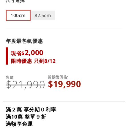
尺寸選擇
100cm
82.5cm
年度最爸氣優惠
2,000
現省$
限時優惠 只到8/12
折抵後價格
售價
$21,990
$19,990
滿２萬 享分期０利率
滿10萬 整單９折
滿額享免運