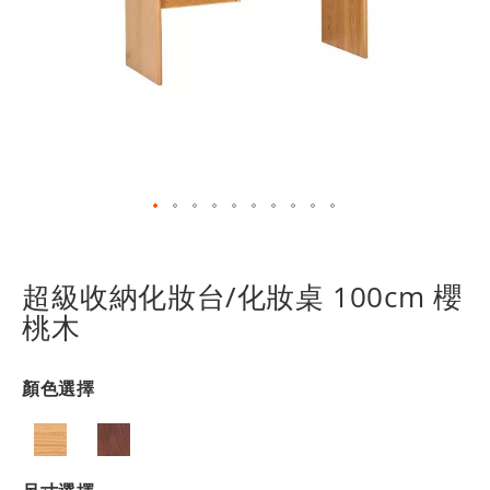
跳
轉
到
超級收納化妝台/化妝桌 100cm 櫻
圖
桃木
像
庫
的
顏色選擇
開
頭