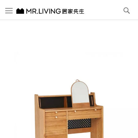
切換導航
搜
尋
跳
到
內
容
首頁
超級收納化妝台/化妝桌 100cm 櫻桃木
跳
到
圖
片
庫
結
尾