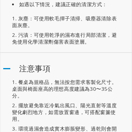
如遇以下情況，建議正確的清潔方式：
灰塵：可使用軟毛撣子清掃、吸塵器清除表
面灰塵。
污漬：可使用乾淨的濕布進行局部清潔，避
免使用化學清潔劑傷害表面塗層。
注意事項
餐桌為規格品，無法按您需求客製化尺寸。
桌面與椅面座高的理想高度建議為30〜35公
分。
擺放避免靠近冷氣出風口、陽光直射等溫度
變化劇烈地方，如需放置窗邊，可搭配窗簾使
用。
環境過濕會造成實木膨脹變形、過乾則會開