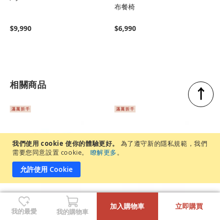
布餐椅
$9,990
$6,990
相關商品
↑
我們使用 cookie 使你的體驗更好。
為了遵守新的隱私規範，我們
需要您同意設置 cookie。
瞭解更多
。
允許使用 Cookie
-
+
加入購物車
立即購買
Ivy 小坪數延伸餐桌
Joyce 小坪數延伸餐桌
我的最愛
我的購物車
120/160cm
120/162cm 胡桃木色