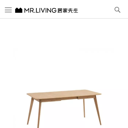
切換導航
搜
尋
跳
到
內
容
首頁
Joyce 小坪數延伸餐桌 120/162cm 原木色
跳
到
圖
片
庫
結
尾