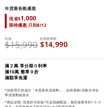
年度最爸氣優惠
1,000
現省$
限時優惠 只到8/12
折抵後價格
售價
$15,990
$14,990
滿２萬 享分期０利率
滿10萬 整單９折
滿額享免運
*請使用天然成分『木質家具清潔劑』，勿用酒精/消毒水等化
學清潔劑或熱水
*商品交期: 現貨於付款後7天起陸續配送，無現貨需等約1.5~3
個月；有需服務者下單前請洽LINE客服或門市