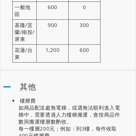
一般地
600
0
區
基隆/宜
900
300
蘭/南投/
屏東
花蓮/台
1,200
600
東
其他
樓層費
如商品配送處無電梯，或遇無法順利進入電
梯中，需要透過人力樓梯搬運，會按商品件
數與搬運樓層數酌收。
每一樓層200元；例如：到3樓，每件收取
400元樓層費。