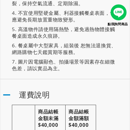
裂，保持空氣流通、定期除濕。
不宜使用堅硬金屬、利器接觸餐桌表面，也
應避免長期放置重物致變形。
點我詢問商品
高溫物件請使用隔熱墊，避免過熱物體接觸
餐桌面造成永久痕跡。
餐桌屬中大型家具，組裝後 恕無法退換貨、
網路購物七天鑑賞期等服務。
圖片因電腦顯色、拍攝場景等因素存在細微
色差，請以實品為主。
運費說明
商品結帳
商品結帳
金額未滿
金額滿額
$40,000
$40,000