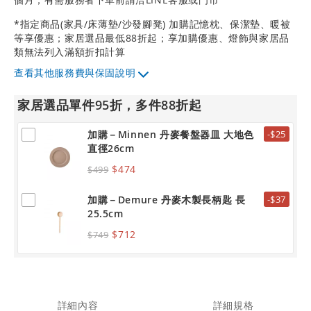
*指定商品(家具/床薄墊/沙發腳凳) 加購記憶枕、保潔墊、暖被
等享優惠；家居選品最低88折起；享加購優惠、燈飾與家居品
類無法列入滿額折扣計算
其他服務費與保固說明
家居選品單件95折，多件88折起
加購－Minnen 丹麥餐盤器皿 大地色
-$25
直徑26cm
$474
$499
加購－Demure 丹麥木製長柄匙 長
-$37
25.5cm
$712
$749
詳細內容
詳細規格