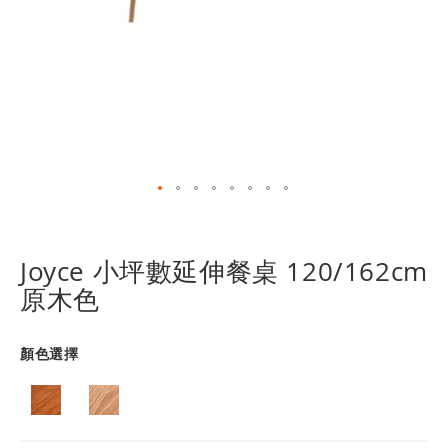
跳
轉
到
Joyce 小坪數延伸餐桌 120/162cm
圖
原木色
像
庫
的
顏色選擇
開
頭