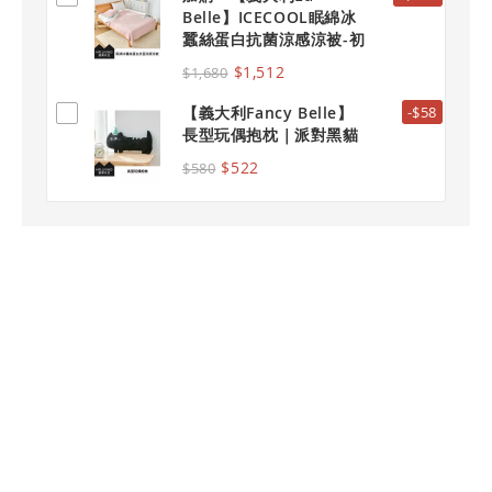
Belle】ICECOOL眠綿冰
蠶絲蛋白抗菌涼感涼被-初
嵐玫影
$1,512
$1,680
【義大利Fancy Belle】
-$58
長型玩偶抱枕｜派對黑貓
$522
$580