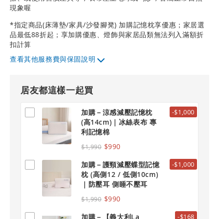
現象喔
*指定商品(床薄墊/家具/沙發腳凳) 加購記憶枕享優惠；家居選
品最低88折起；享加購優惠、燈飾與家居品類無法列入滿額折
扣計算
其他服務費與保固說明
居友都這樣一起買
加購－涼感減壓記憶枕
-$1,000
(高14cm)｜冰絲表布 專
利記憶棉
$990
$1,990
加購－護頸減壓蝶型記憶
-$1,000
枕 (高側12 / 低側10cm)
｜防壓耳 側睡不壓耳
$990
$1,990
加購－【義大利La
-$168