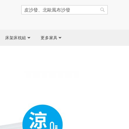
搜
尋
搜
尋
床架床枕組
更多家具
跳
到
圖
片
庫
結
尾