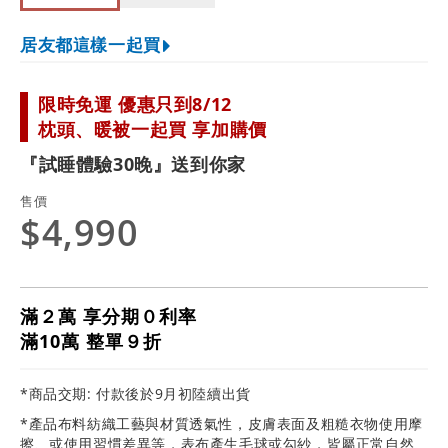
居友都這樣一起買
限時免運 優惠只到8/12
枕頭、暖被一起買 享加購價
『試睡體驗30晚』送到你家
售價
$4,990
滿２萬 享分期０利率
滿10萬 整單９折
*商品交期: 付款後於9月初陸續出貨
*產品布料紡織工藝與材質透氣性，皮膚表面及粗糙衣物使用摩
擦、或使用習慣差異等，表布產生毛球或勾紗，皆屬正常自然