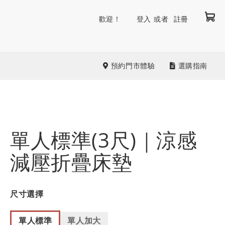
我
跳
歡迎！
登入
註冊
到
內
容
預約門市體驗
選購指南
單人標準(3尺)｜涼感
減壓折疊床墊
尺寸選擇
單人標準
單人加大