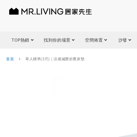
TOP熱銷
找到你的場景
空間佈置
沙發
首頁
單人標準(3尺)｜涼感減壓折疊床墊