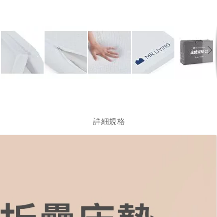
跳
轉
到
圖
詳細規格
像
庫
的
開
頭