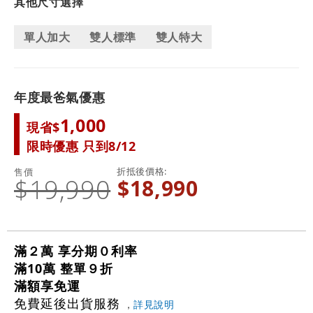
其他尺寸選擇
單人加大
雙人標準
雙人特大
年度最爸氣優惠
1,000
現省$
限時優惠 只到8/12
折抵後價格
售價
$19,990
$18,990
滿２萬 享分期０利率
滿10萬 整單９折
滿額享免運
免費延後出貨服務
，
詳見說明