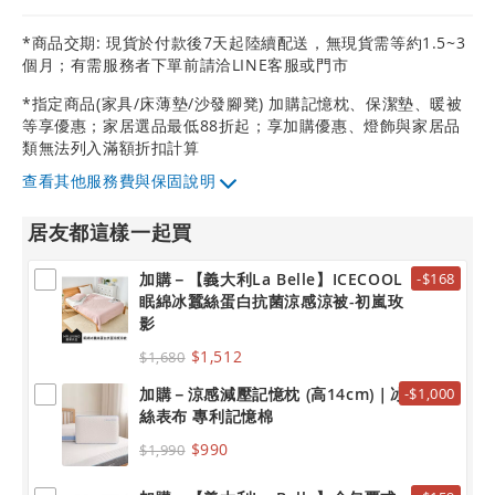
*商品交期: 現貨於付款後7天起陸續配送，無現貨需等約1.5~3
個月；有需服務者下單前請洽LINE客服或門市
*指定商品(家具/床薄墊/沙發腳凳) 加購記憶枕、保潔墊、暖被
等享優惠；家居選品最低88折起；享加購優惠、燈飾與家居品
類無法列入滿額折扣計算
其他服務費與保固說明
居友都這樣一起買
加購－【義大利La Belle】ICECOOL
-$168
眠綿冰蠶絲蛋白抗菌涼感涼被-初嵐玫
影
$1,512
$1,680
加購－涼感減壓記憶枕 (高14cm)｜冰
-$1,000
絲表布 專利記憶棉
$990
$1,990