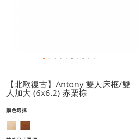
跳
轉
到
【北歐復古】Antony 雙人床框/雙
圖
人加大 (6x6.2) 赤栗棕
像
庫
的
顏色選擇
開
頭