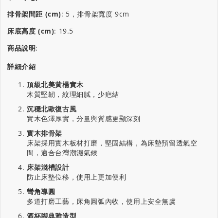
排骨架間距 (cm)
:
5，排骨架寬度 9cm
床底高度 (cm)
:
19.5
商品說明
:
詳細介紹
頂級北美黃楊實木
木質堅韌，紋理細膩，少疤結
沉穩北歐復古風
實木色澤厚實，分量與質感更顯深刻
實木排骨架
床架採用實木板材打磨，堅固結構，為床墊預留透氣空
間，適合台灣潮濕氣候
床架淺槽設計
防止床墊位移，使用上更加便利
彎角導圓
多道打磨工藝，床角圓弧內收，使用上安全無虞
酒杯腳典雅造型