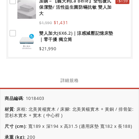
加購－【義大利La Belle】全包覆式
-$159
保潔墊/ 活性益生菌防蟎抗敏 雙人加
大
$1,431
$1,590
雙人加大(6X6.2)｜涼感減壓記憶床墊
｜零干擾 獨立筒
$21,990
詳細規格
商品編碼
:
1018403
材質
:
床框: 北美黃楊實木 / 床腳: 北美黃楊實木 + 黃銅 / 排骨架:
雲杉木實木 + 實木 ( 中心桿 )
尺寸 (cm)
:
寬189 x 深194 x 高31.5 (適用床墊 寬182 x 長188)
承重 (kg)
:
200