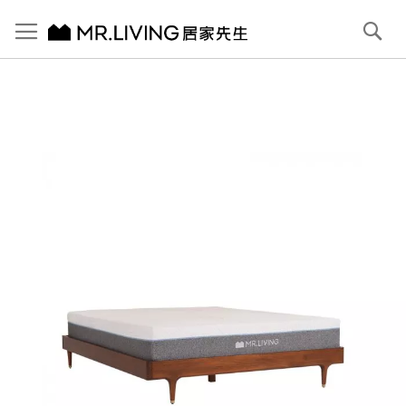
切換導航
搜
尋
跳
到
內
容
首頁
【北歐復古】Antony 雙人床框/雙人加大 (6x6.2) 赤栗棕
跳
到
圖
片
庫
結
尾