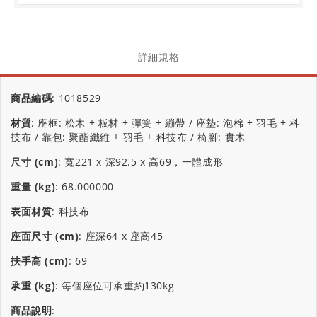
詳細規格
商品編碼
:
1018529
材質
:
座框: 松木 + 板材 + 彈簧 + 繃帶 / 座墊: 泡棉 + 羽毛 + 科
技布 / 靠包: 聚酯纖維 + 羽毛 + 科技布 / 椅腳: 實木
尺寸 (cm)
:
寬221 x 深92.5 x 高69，一體成形
重量 (kg)
:
68.000000
表面材質
:
科技布
座面尺寸 (cm)
:
座深64 x 座高45
扶手高 (cm)
:
69
承重 (kg)
:
每個座位可承重約130kg
商品說明
: