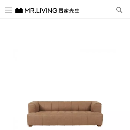
切換導航
搜
尋
跳
到
內
容
首頁
Vona 防潑水 防貓抓布沙發 淺駝棕 3人 221cm
跳
到
圖
片
庫
結
尾