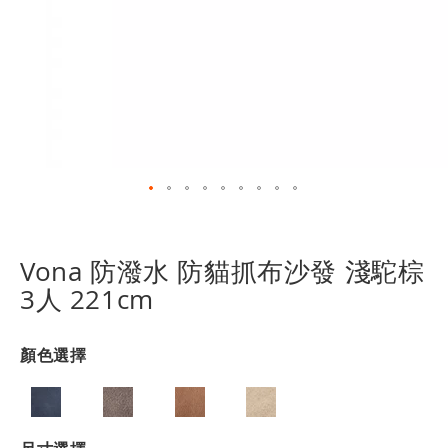
跳
轉
到
Vona 防潑水 防貓抓布沙發 淺駝棕
圖
3人 221cm
像
庫
的
顏色選擇
開
頭