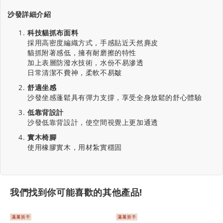
沙發詳細介紹
科技貓抓布面料
採用高密度編織方式，手感貼近天然麂皮
貓抓附著感低，擁有耐磨擦的特性
加上表層防潑水技術，水份不易滲透
日常清潔不費神，柔軟不易皺
舒適坐感
沙發坐感蓬鬆具有彈力支撐，享受全身放鬆的舒心體驗
低靠背設計
沙發低靠背設計，使空間視覺上更加通透
實木椅腳
使用橡膠實木，用材紮實穩固
我們找到你可能喜歡的其他產品!