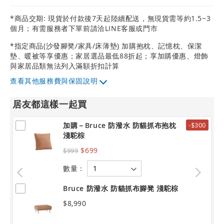
*商品交期: 現貨於付款後7天起陸續配送，無現貨需等約1.5~3
個月；有需服務者下單前請洽LINE客服或門市
*指定商品(沙發腳凳/家具/床薄墊) 加購抱枕、記憶枕、保潔
墊、暖被等享優惠；家居選品最低88折起；享加購優惠、燈飾
與家居品類無法列入滿額折扣計算
其他服務費與保固說明
居友都這樣一起買
加購－Bruce 防潑水 防貓抓布抱枕
-$300
淺駝棕
$699
$999
數量：
Bruce 防潑水 防貓抓布腳凳 淺駝棕
$8,990