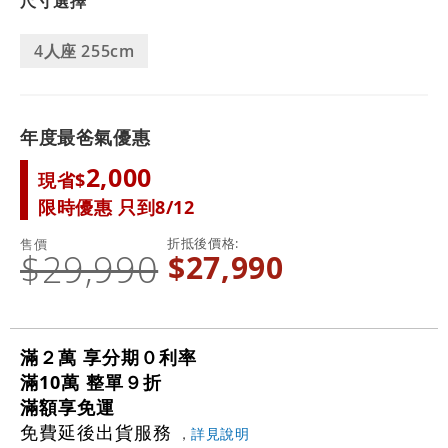
尺寸選擇
4人座 255cm
年度最爸氣優惠
2,000
現省$
限時優惠 只到8/12
折抵後價格
售價
$29,990
$27,990
滿２萬 享分期０利率
滿10萬 整單９折
滿額享免運
免費延後出貨服務
，
詳見說明