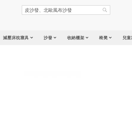
搜
尋
搜
尋
減壓床枕寢具
沙發
收納櫃架
椅凳
兒童
跳
到
圖
片
庫
結
尾