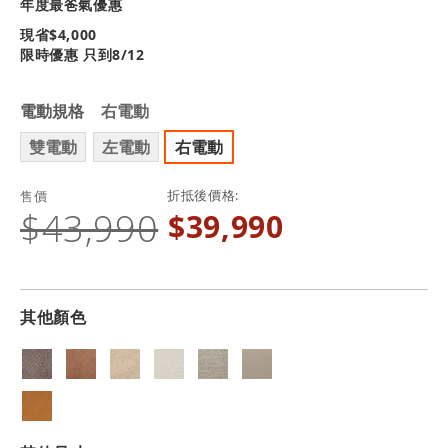
年度最爸氣優惠
現省$
4,000
限時優惠 只到8/12
電動規格
右電動
雙電動
左電動
右電動
折抵後價格
售價
$43,990
$39,990
其他顏色