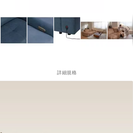
跳
轉
到
圖
詳細規格
像
庫
的
開
頭