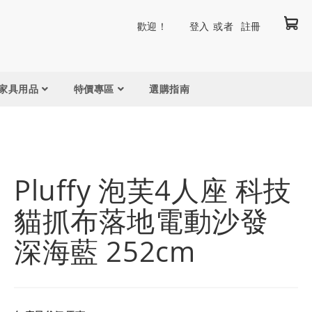
我
跳
歡迎！
登入
註冊
到
內
容
家具用品
特價專區
選購指南
Pluffy 泡芙4人座 科技
貓抓布落地電動沙發
深海藍 252cm