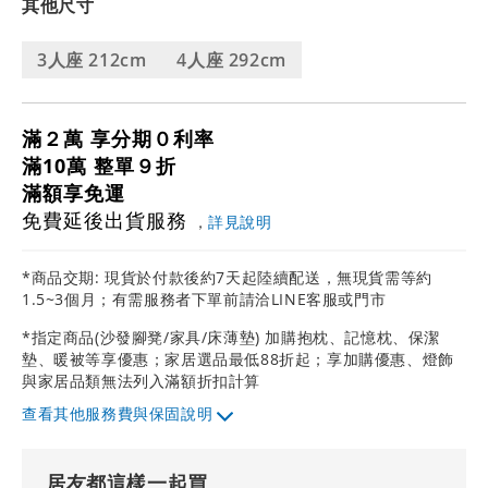
其他尺寸
3人座 212cm
4人座 292cm
滿２萬 享分期０利率
滿10萬 整單９折
滿額享免運
免費延後出貨服務
，
詳見說明
*商品交期: 現貨於付款後約7天起陸續配送，無現貨需等約
1.5~3個月；有需服務者下單前請洽LINE客服或門市
*指定商品(沙發腳凳/家具/床薄墊) 加購抱枕、記憶枕、保潔
墊、暖被等享優惠；家居選品最低88折起；享加購優惠、燈飾
與家居品類無法列入滿額折扣計算
其他服務費與保固說明
居友都這樣一起買