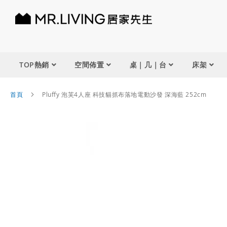
TOP熱銷
空間佈置
桌｜几｜台
床架
首頁
Pluffy 泡芙4人座 科技貓抓布落地電動沙發 深海藍 252cm