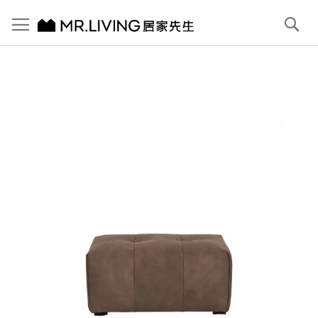
切換導航
搜
尋
跳
到
內
容
首頁
Pluffy 泡芙 苯染磨砂全牛皮小腳凳 栗子灰
跳
到
圖
片
庫
結
尾