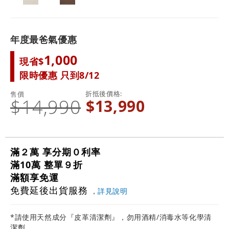
年度最爸氣優惠
1,000
現省$
限時優惠 只到8/12
折抵後價格
售價
$14,990
$13,990
滿２萬 享分期０利率
滿10萬 整單９折
滿額享免運
免費延後出貨服務
，
詳見說明
*請使用天然成分『皮革清潔劑』，勿用酒精/消毒水等化學清
潔劑