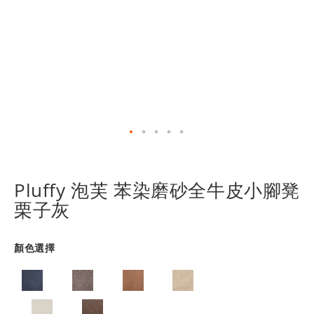
跳
轉
到
Pluffy 泡芙 苯染磨砂全牛皮小腳凳
圖
栗子灰
像
庫
的
顏色選擇
開
頭