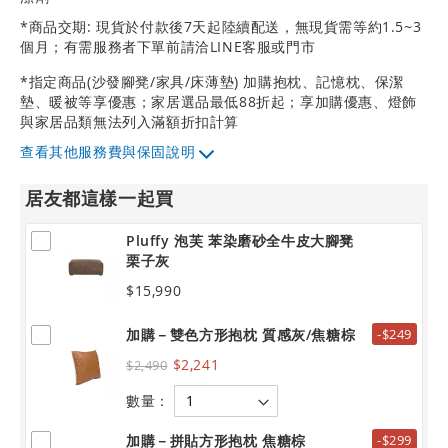
*商品交期: 現貨於付款後7天起陸續配送，無現貨需等約1.5~3
個月；有需服務者下單前請洽LINE客服或門市
*指定商品(沙發腳凳/家具/床薄墊) 加購抱枕、記憶枕、保潔
墊、暖被等享優惠；家居選品最低88折起；享加購優惠、燈飾
與家居品類無法列入滿額折扣計算
其他服務費與保固說明
居友都這樣一起買
Pluffy 泡芙 苯染磨砂全牛皮大腳凳
栗子灰
$15,990
加購－雙色方形抱枕 質感灰/焦糖棕
-$249
$2,241
$2,490
數量：
加購－拼貼方形抱枕 焦糖棕
-$299