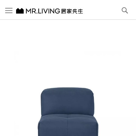
切換導航
搜
尋
跳
到
內
容
首頁
Pluffy 泡芙80cm無扶手單人位 科技貓抓布落地沙發 深海藍
跳
到
圖
片
庫
結
尾