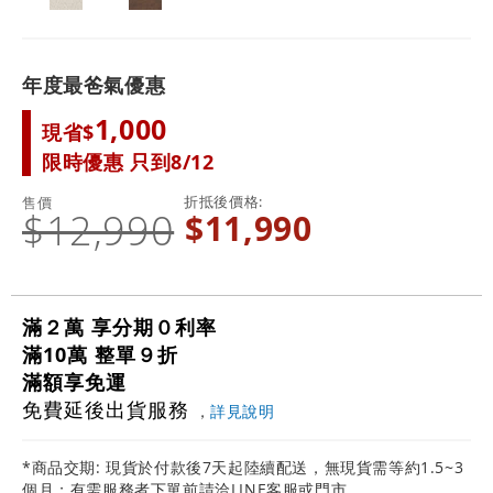
年度最爸氣優惠
1,000
現省$
限時優惠 只到8/12
折抵後價格
售價
$12,990
$11,990
滿２萬 享分期０利率
滿10萬 整單９折
滿額享免運
免費延後出貨服務
，
詳見說明
*商品交期: 現貨於付款後7天起陸續配送，無現貨需等約1.5~3
個月；有需服務者下單前請洽LINE客服或門市