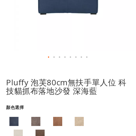
跳
轉
到
Pluffy 泡芙80cm無扶手單人位 科
圖
技貓抓布落地沙發 深海藍
像
庫
的
顏色選擇
開
頭