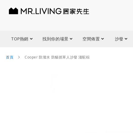
TOP熱銷
找到你的場景
空間佈置
沙發
首頁
Cooper 防潑水 防貓抓單人沙發 淺駝棕