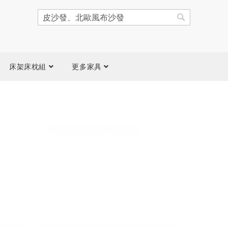
搜
尋
搜
尋
床架床枕組
更多家具
跳
到
圖
片
庫
結
尾