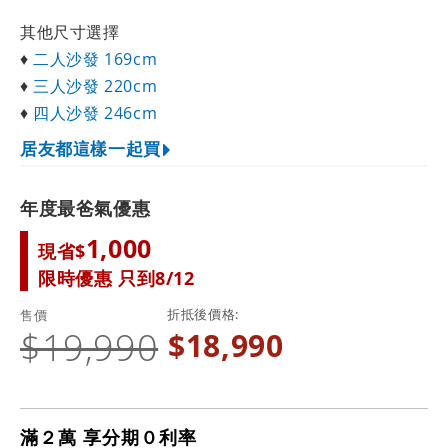
其他尺寸選擇
♦
二人沙發 169cm
♦
三人沙發 220cm
♦
四人沙發 246cm
居友都這樣一起買
年度最爸氣優惠
1,000
現省$
限時優惠 只到8/12
折抵後價格
售價
$19,990
$18,990
滿２萬 享分期０利率