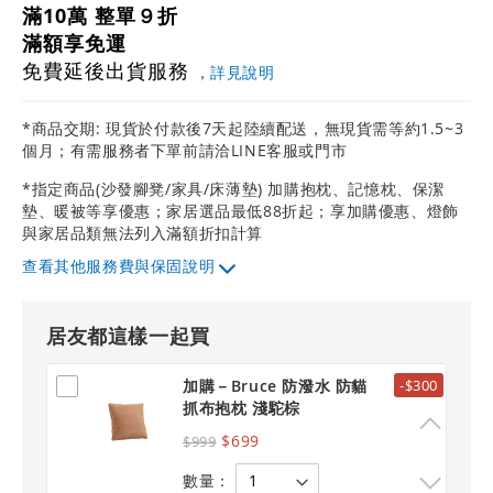
滿10萬 整單９折
滿額享免運
免費延後出貨服務
，
詳見說明
*商品交期: 現貨於付款後7天起陸續配送，無現貨需等約1.5~3
個月；有需服務者下單前請洽LINE客服或門市
*指定商品(沙發腳凳/家具/床薄墊) 加購抱枕、記憶枕、保潔
墊、暖被等享優惠；家居選品最低88折起；享加購優惠、燈飾
與家居品類無法列入滿額折扣計算
其他服務費與保固說明
居友都這樣一起買
加購－Bruce 防潑水 防貓
-$300
抓布抱枕 淺駝棕
$699
$999
數量：