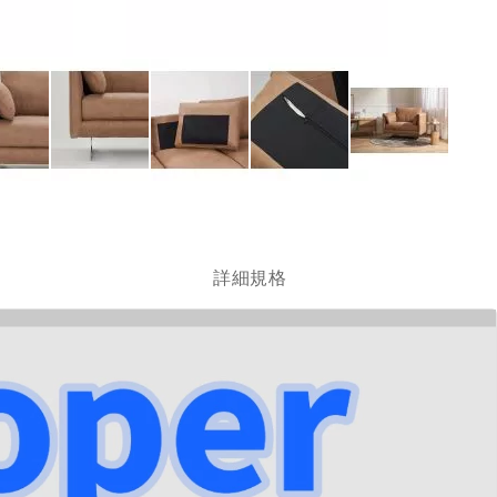
跳
轉
到
圖
詳細規格
像
庫
的
開
頭