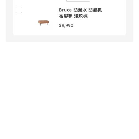
Bruce 防潑水 防貓抓
布腳凳 淺駝棕
$8,990