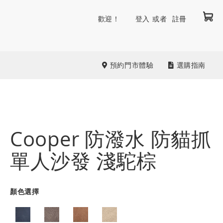
我
跳
歡迎！
登入
註冊
到
內
容
預約門市體驗
選購指南
Cooper 防潑水 防貓抓
單人沙發 淺駝棕
顏色選擇