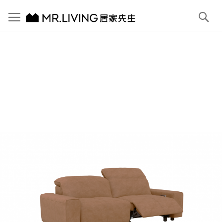
切換導航
搜
尋
跳
到
內
容
首頁
Pluffy 泡芙4人座 科技貓抓布落地電動沙發 淺駝棕 252cm
跳
到
圖
片
庫
結
尾