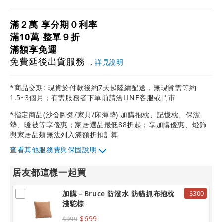
滿２萬 享分期０利率
滿10萬 整單９折
滿額享免運
免費延後出貨服務
，
詳見說明
*商品交期: 現貨於付款後約7天起陸續配送，無現貨需等約
1.5~3個月；有需服務者下單前請洽LINE客服或門市
*指定商品(沙發腳凳/家具/床薄墊) 加購抱枕、記憶枕、保潔
墊、暖被等享優惠；家居選品最低88折起；享加購優惠、燈飾
與家居品類無法列入滿額折扣計算
其他服務費與保固說明
居友都這樣一起買
加購－Bruce 防潑水 防貓抓布抱枕
-$300
淺駝棕
$699
$999