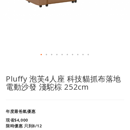
跳
轉
到
Pluffy 泡芙4人座 科技貓抓布落地
圖
電動沙發 淺駝棕 252cm
像
庫
的
開
頭
年度最爸氣優惠
現省$
4,000
限時優惠 只到8/12