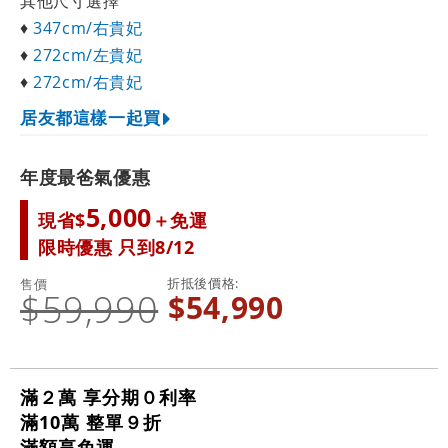
其他尺寸選擇
♦
347cm/右貴妃
♦
272cm/左貴妃
♦
272cm/右貴妃
居友都這樣一起買
年度最爸氣優惠
5,000
現省$
＋免運
限時優惠 只到8/12
折抵後價格
售價
$59,990
$54,990
滿２萬 享分期０利率
滿10萬 整單９折
滿額享免運