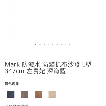
跳
轉
到
Mark 防潑水 防貓抓布沙發 L型
圖
347cm 左貴妃 深海藍
像
庫
的
顏色選擇
開
頭