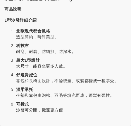
商品說明
:
L型沙發詳細介紹
北歐現代都會風格
造型簡約，時尚美型。
科技布
耐刮、耐磨、防貓抓、防潑水。
超大L型設計
大尺寸，能容坐更多人數。
舒適貴妃位
靠包和長椅面設計，不論或坐、或躺都變成一種享受。
溫柔承托
坐墊和靠包由泡棉、羽毛等填充而成，蓬鬆有彈性。
可拆式
沙發可分開，搬運更方便