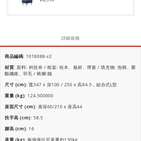
詳細規格
商品編碼
:
1018088-v2
材質
:
面料: 科技布 / 框架: 松木、板材、彈簧 / 填充物: 泡棉、聚
酯纖維、羽毛 / 椅腳:鐵
尺寸 (cm)
:
寬347 x 深100 / 250 x 高84.5，組合式L型
重量 (kg)
:
124.500000
座面尺寸 (cm)
:
座深60/210 x 座高44
扶手高 (cm)
:
58.5
腳高 (cm)
:
16
承重 (kg)
:
每個座位可承重約130kg