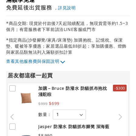
免費延後出貨服務
，
詳見說明
*商品交期: 現貨於付款後7天起陸續配送，無現貨需等約1.5~3
個月；有需服務者下單前請洽LINE客服或門市
*指定商品(沙發腳凳/家具/床薄墊) 加購抱枕、記憶枕、保潔
墊、暖被等享優惠；家居選品最低88折起；享加購優惠、燈飾
與家居品類無法列入滿額折扣計算
其他服務費與保固說明
居友都這樣一起買
加購－Bruce 防潑水 防貓抓布抱枕
-$300
淺駝棕
$699
$999
數量：
Jasper 防潑水 防貓抓布腳凳 深海藍
$8,990