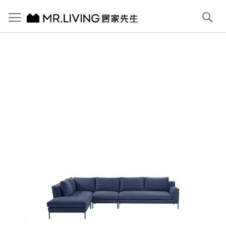
切換導航
搜
尋
跳
到
內
容
首頁
Mark 防潑水 防貓抓布沙發 L型 347cm 左貴妃 深海藍
跳
到
圖
片
庫
結
尾