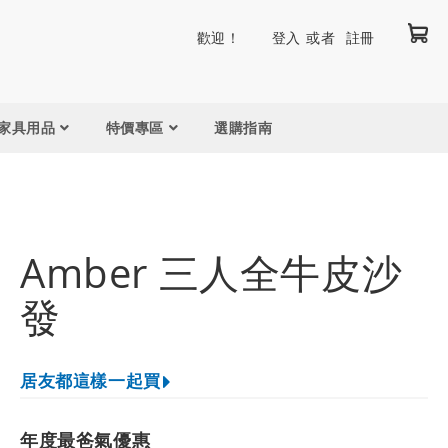
我
跳
歡迎！
登入
註冊
到
內
容
家具用品
特價專區
選購指南
Amber 三人全牛皮沙
發
居友都這樣一起買
年度最爸氣優惠