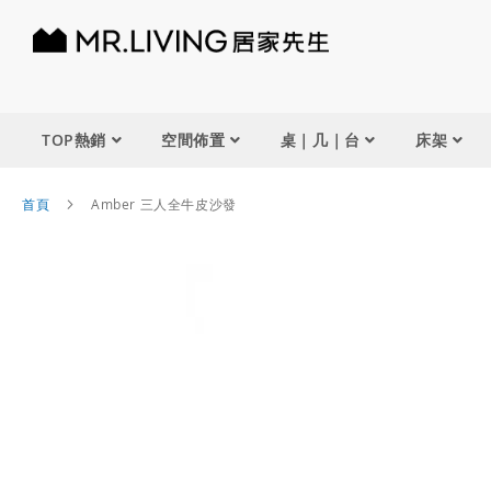
TOP熱銷
空間佈置
桌｜几｜台
床架
首頁
Amber 三人全牛皮沙發