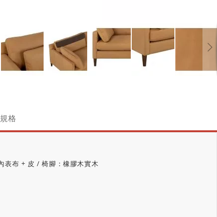
跳
轉
到
圖
規格
像
庫
的
開
頭
 內表布 + 皮 / 椅腳：橡膠木實木