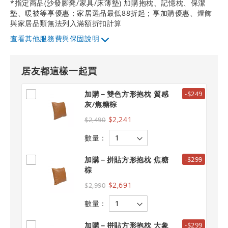
*指定商品(沙發腳凳/家具/床薄墊) 加購抱枕、記憶枕、保潔
墊、暖被等享優惠；家居選品最低88折起；享加購優惠、燈飾
與家居品類無法列入滿額折扣計算
其他服務費與保固說明
居友都這樣一起買
加購－雙色方形抱枕 質感
-$249
灰/焦糖棕
$2,241
$2,490
數量：
加購－拼貼方形抱枕 焦糖
-$299
棕
$2,691
$2,990
數量：
加購－拼貼方形抱枕 大象
-$299