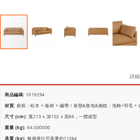
詳細
商品編碼
:
1019294
材質
:
座框：松木 + 板材 + 繃帶 / 座墊&靠包&抱枕：泡棉+羽毛 +
尺寸 (cm)
:
寬213 x 深102 x 高86，一體成型
重量 (kg)
:
64.000000
承重 (kg)
:
每個座位可承重約113kg