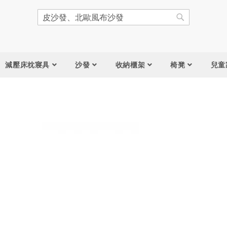
搜
尋
搜
尋
減壓床枕寢具
沙發
收納櫃架
椅凳
兒童
跳
到
圖
片
庫
結
尾