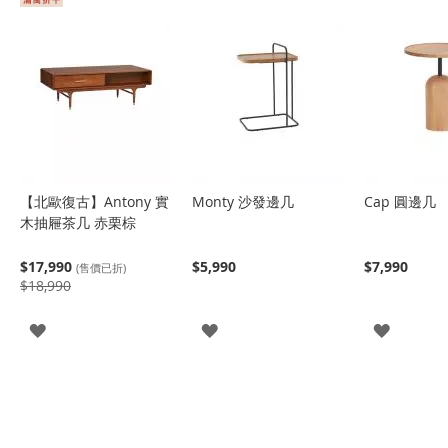
【北歐復古】Antony 實
Monty 沙發邊几
Cap 圓邊几
木抽屜茶几 赤栗棕
$17,990
$5,990
$7,990
(售價已折)
$18,990
登
登
登
入
入
入