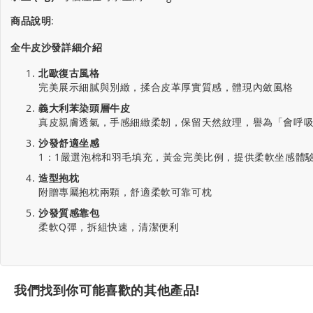
商品說明
:
全牛皮沙發詳細介紹
北歐復古風格
完美展示細膩與別緻，揉合皮革厚實質感，體現內斂風格
義大利苯染頭層牛皮
真皮親膚透氣，手感細緻柔韌，保留天然紋理，譽為「會呼
沙發舒適坐感
1：1嚴選泡棉和羽毛填充，黃金完美比例，提供柔軟坐感體
造型抱枕
附贈專屬抱枕兩顆，舒適柔軟可靠可枕
沙發質感靠包
柔軟Q彈，拆組快速，清潔便利
我們找到你可能喜歡的其他產品!