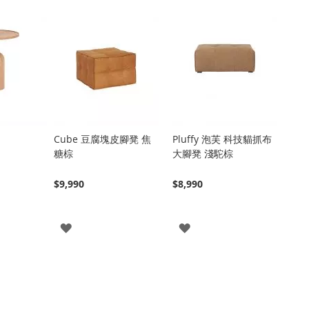
Cube 豆腐塊皮腳凳 焦
Pluffy 泡芙 科技貓抓布
糖棕
大腳凳 淺駝棕
$9,990
$8,990
登
登
入
入