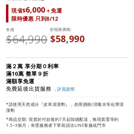
6,000
現省$
＋免運
限時優惠 只到8/12
折抵後價格
售價
$64,990
$58,990
滿２萬 享分期０利率
滿10萬 整單９折
滿額享免運
免費延後出貨服務
，
詳見說明
*請使用天然成分『皮革清潔劑』，勿用酒精/消毒水等化學清
潔劑
*商品交期: 現貨於付款後約7天起陸續配送，無現貨需等約
1.5~3個月；有需服務者下單前請洽LINE客服或門市