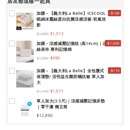
居友都這樣一起買
加購－【義大利La Belle】ICECOOL
-$168
眠綿冰蠶絲蛋白抗菌涼感涼被-初嵐玫
影
$1,512
$1,680
加購－涼感減壓記憶枕 (高14cm)｜冰
-$1,000
絲表布 專利記憶棉
$990
$1,990
加購－【義大利La Belle】全包覆式
-$119
保潔墊/ 活性益生菌防蟎抗敏 單人加
大
$1,071
$1,190
單人加大(3.5尺)｜涼感減壓記憶床墊
｜零干擾 獨立筒
$12,990