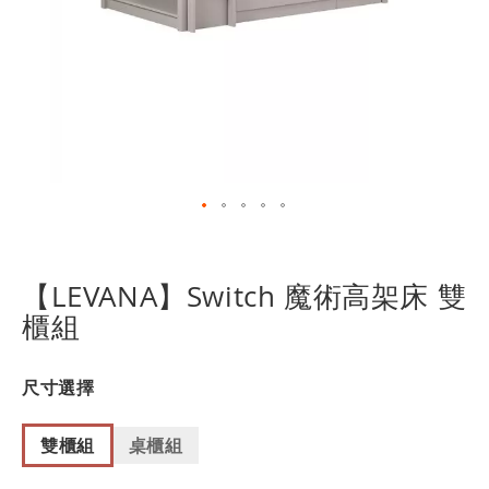
跳
轉
到
【LEVANA】Switch 魔術高架床 雙
圖
櫃組
像
庫
的
尺寸選擇
開
頭
雙櫃組
桌櫃組