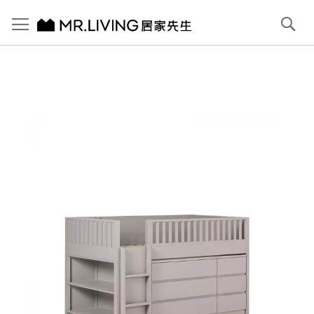
切換導航
搜
尋
跳
到
內
容
首頁
【LEVANA】Switch 魔術高架床 雙櫃組
跳
到
圖
片
庫
結
尾