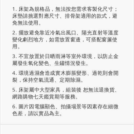
床架為規格品，無法按您需求客製化尺寸；
床墊請挑選對應尺寸、排骨架適用的款式，避
免無法使用。
擺放避免靠近冷氣出風口、陽光直射等溫度
變化劇烈地方，如需放置窗邊，可搭配窗簾使
用。
不宜放置於日晒雨淋等室外環境，以防止金
屬發生氧化變色、生鏽情況發生。
環境過濕會造成實木膨脹變形、過乾則會開
裂，保持空氣流通、定期除濕。
床架屬中大型家具，組裝後 恕無法退換貨、
網路購物七天鑑賞期等服務。
圖片因電腦顯色、拍攝場景等因素存在細微
色差，請以實品為主。