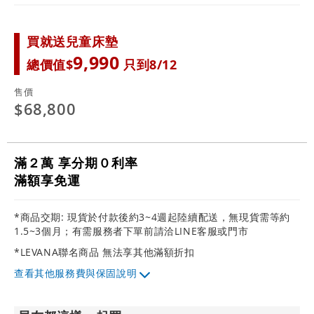
買就送兒童床墊
9,990
總價值$
只到8/12
售價
$68,800
滿２萬 享分期０利率
滿額享免運
*商品交期: 現貨於付款後約3~4週起陸續配送，無現貨需等約
1.5~3個月；有需服務者下單前請洽LINE客服或門市
*LEVANA聯名商品 無法享其他滿額折扣
其他服務費與保固說明