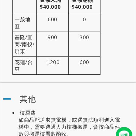
$40,000
$40,000
一般地
600
0
區
基隆/宜
900
300
蘭/南投/
屏東
花蓮/台
1,200
600
東
其他
樓層費
如商品配送處無電梯，或遇無法順利進入電
梯中，需要透過人力樓梯搬運，會按商品件
數與搬運樓層數酌收。