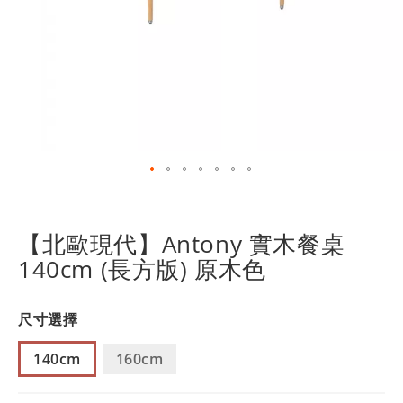
跳
轉
到
【北歐現代】Antony 實木餐桌
圖
140cm (長方版) 原木色
像
庫
的
尺寸選擇
開
頭
140cm
160cm