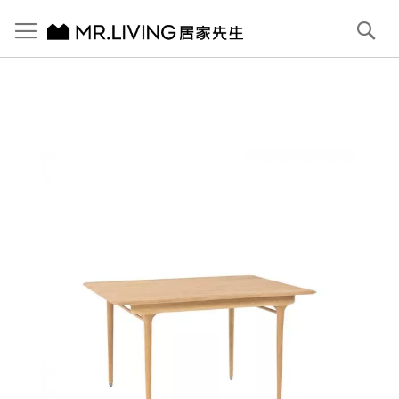
切換導航
搜
尋
跳
到
內
容
首頁
【北歐現代】Antony 實木餐桌 140cm (長方版) 原木色
跳
到
圖
片
庫
結
尾