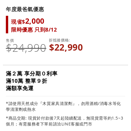
年度最爸氣優惠
2,000
現省$
限時優惠 只到8/12
折抵後價格
售價
$24,990
$22,990
滿２萬 享分期０利率
滿10萬 整單９折
滿額享免運
*請使用天然成分『木質家具清潔劑』，勿用酒精/消毒水等化
學清潔劑或熱水
*商品交期: 現貨於付款後7天起陸續配送，無現貨需等約1.5~3
個月；有需服務者下單前請洽LINE客服或門市