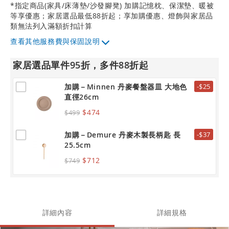
*指定商品(家具/床薄墊/沙發腳凳) 加購記憶枕、保潔墊、暖被
等享優惠；家居選品最低88折起；享加購優惠、燈飾與家居品
類無法列入滿額折扣計算
其他服務費與保固說明
家居選品單件95折，多件88折起
加購－Minnen 丹麥餐盤器皿 大地色
-$25
直徑26cm
$474
$499
加購－Demure 丹麥木製長柄匙 長
-$37
25.5cm
$712
$749
詳細內容
詳細規格