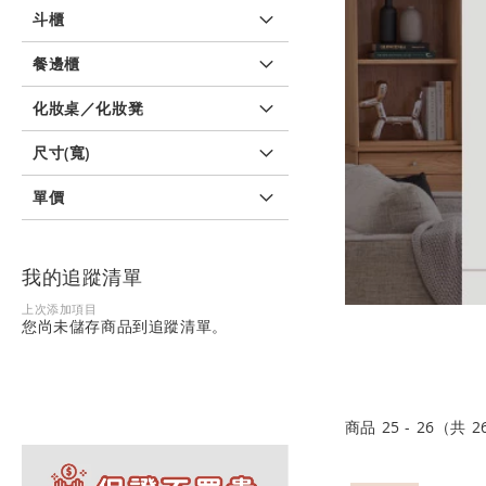
斗櫃
餐邊櫃
化妝桌／化妝凳
尺寸(寬)
單價
我的追蹤清單
上次添加項目
您尚未儲存商品到追蹤清單。
商品
25
-
26
（共
2