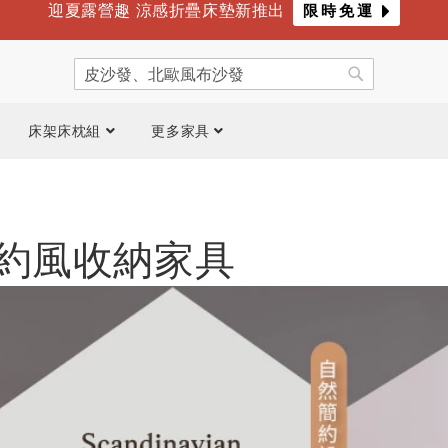
迎夏露營趣 涼感折疊床墊新推出
限時免運
年度最爸氣優惠 限時滿萬折千
倒數
5
天
10
時
20
分
搜
尋
搜
尋
床架床枕組
更多家具
約風收納家具