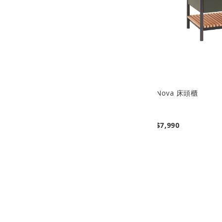
超級收納化妝台/化妝桌 100cm 櫻桃
Nova 床頭櫃
木
$19,990
$21,990
$7,990
(售價已折)