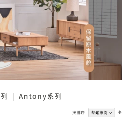
系列
Antony系列
設
按排序
置
降