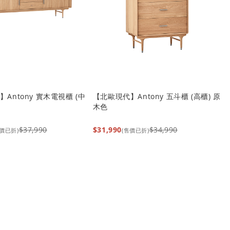
Antony 實木電視櫃 (中
【北歐現代】Antony 五斗櫃 (高櫃) 原
超
木色
$37,990
$31,990
$34,990
$
售價已折)
(售價已折)