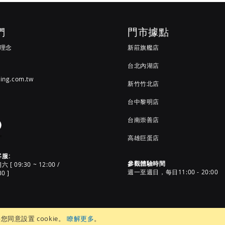
們
門市據點
G 理念
新莊旗艦店
台北內湖店
ving.com.tw
新竹竹北店
台中黎明店
台南崇善店
高雄巨蛋店
客服:
參觀體驗時間
 09:30 ~ 12:00 /
週一至週日，每日11:00 - 20:00
30 ]
意設置 cookie。
瞭解更多
。