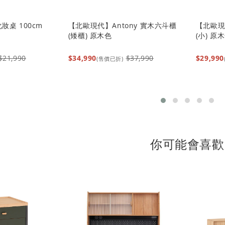
妝桌 100cm
【北歐現代】Antony 實木六斗櫃
【北歐現
(矮櫃) 原木色
(小) 原
$21,990
$34,990
$37,990
$29,990
(售價已折)
你可能會喜歡