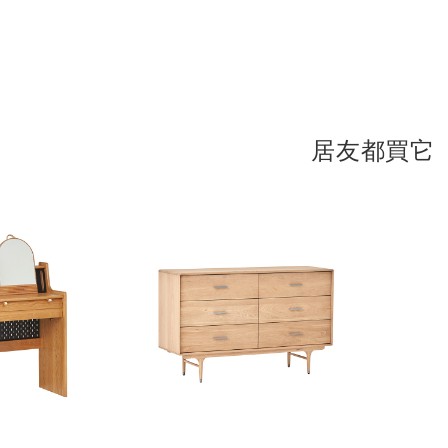
入
入
在閱讀頁
居友都買它