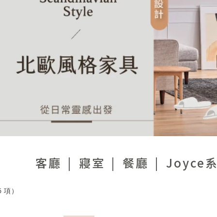
客廳
寢室
餐廳
Joyce
6
項）