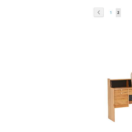
頁
頁面
上一個
頁面
您當前正
1
2
面