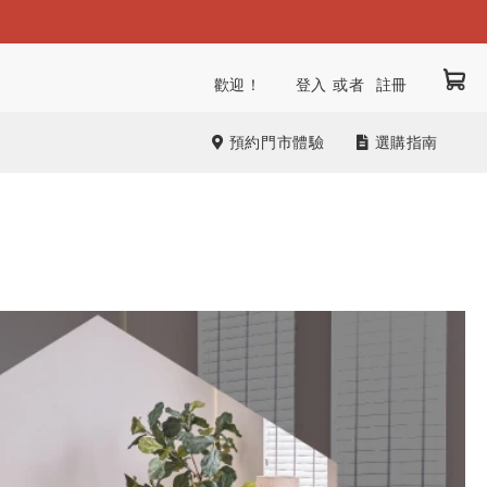
我
跳
歡迎！
登入
註冊
到
內
預約門市體驗
選購指南
容