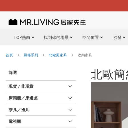
TOP熱銷
找到你的場景
空間佈置
沙發
首頁
風格系列
北歐風家具
收納家具
北歐簡
篩選
現貨 / 非現貨
床頭櫃／床邊桌
茶几／邊几
電視櫃