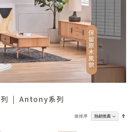
系列
Antony系列
設
按排序
置
降