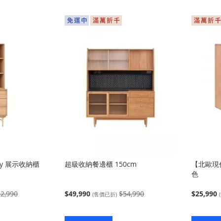
入
入
ny 展示收納櫃
超級收納餐邊櫃 150cm
【北歐現代
色
2,990
$49,990
$54,990
$25,990
(售價已折)