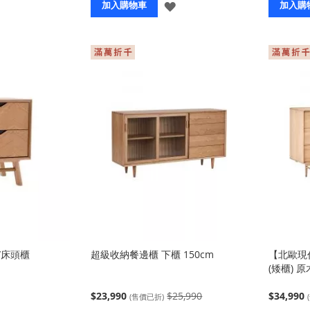
登
登
加入購物車
加入購
入
入
几/床頭櫃
超級收納餐邊櫃 下櫃 150cm
【北歐現代
(矮櫃) 
$23,990
$25,990
$34,990
(售價已折)