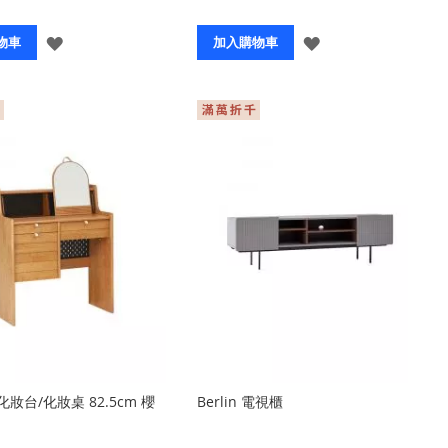
登
登
物車
加入購物車
入
入
妝台/化妝桌 82.5cm 櫻
Berlin 電視櫃