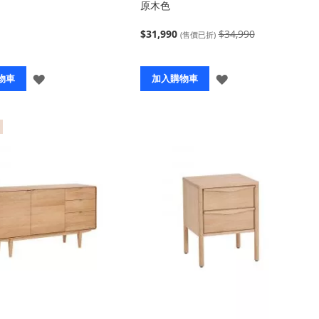
原木色
$31,990
$34,990
(售價已折)
登
登
物車
加入購物車
入
入