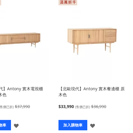
冪
方
向
】Antony 實木電視櫃
【北歐現代】Antony 實木餐邊櫃 原
原木色
木色
$37,990
$33,990
$36,990
(售價已折)
(售價已折)
登
登
物車
加入購物車