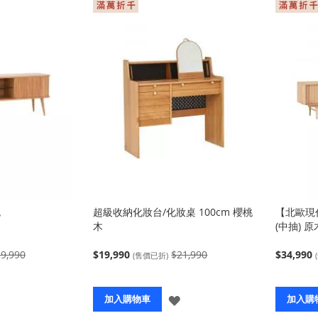
色
超級收納化妝台/化妝桌 100cm 櫻桃
【北歐現代
木
(中抽) 
9,990
$19,990
$21,990
$34,990
(售價已折)
登
登
加入購物車
加入購