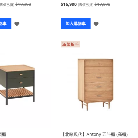
$19,990
$16,990
$17,990
(售價已折)
(售價已折)
登
登
物車
加入購物車
入
入
頭櫃
【北歐現代】Antony 五斗櫃 (高櫃)