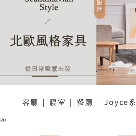
客廳
寢室
餐廳
Joyce
項）