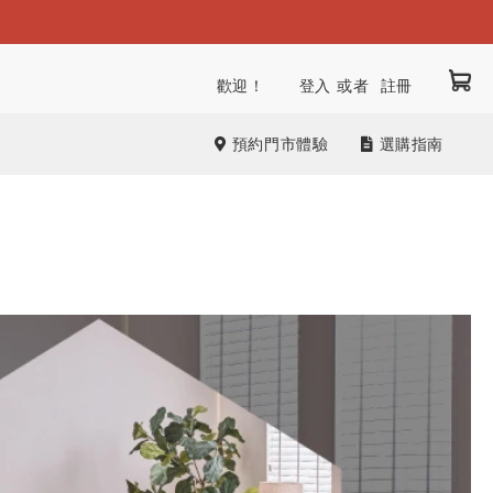
我
跳
歡迎！
登入
註冊
到
內
預約門市體驗
選購指南
容