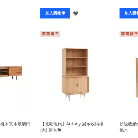
登
登
加入購物車
加入購
入
入
櫻桃木實木玻璃門
【北歐現代】Antony 展示收納櫃
超級收納化
(大) 原木色
桃木