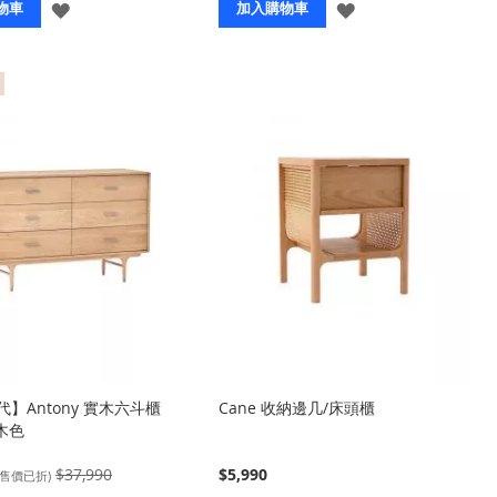
登
登
物車
加入購物車
入
入
】Antony 實木六斗櫃
Cane 收納邊几/床頭櫃
原木色
$37,990
$5,990
(售價已折)