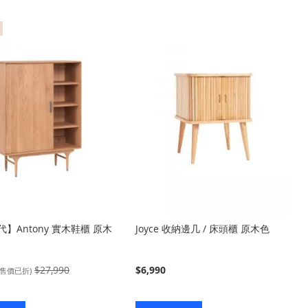
入
入
】Antony 實木鞋櫃 原木
Joyce 收納邊几 / 床頭櫃 原木色
$27,990
$6,990
(售價已折)