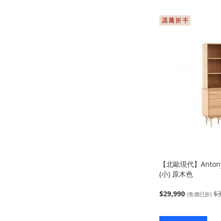
【北歐現代】Anto
(小) 原木色
$29,990
$3
(售價已折)