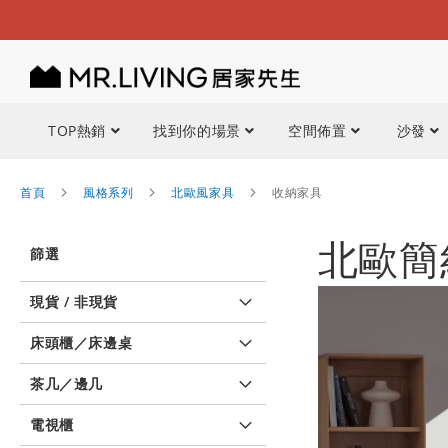
TOP熱銷
找到你的場景
空間佈置
沙發
首頁
風格系列
北歐風家具
收納家具
北歐簡
篩選
現貨 / 非現貨
床頭櫃／床邊桌
茶几／邊几
電視櫃