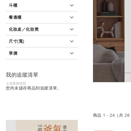
斗櫃
餐邊櫃
化妝桌／化妝凳
尺寸(寬)
單價
我的追蹤清單
上次添加項目
您尚未儲存商品到追蹤清單。
商品
1
-
24
（共
26