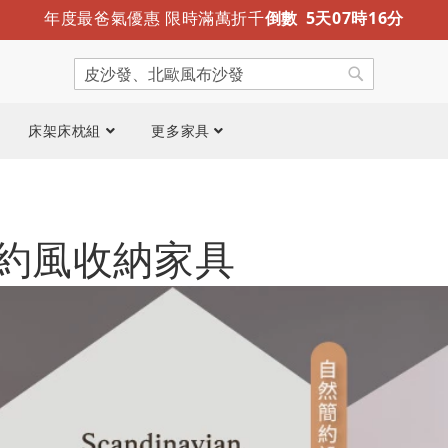
年度最爸氣優惠 限時滿萬折千
倒數
5
天
07
時
16
分
迎夏露營趣 涼感折疊床墊新推出
限時免運
搜
尋
搜
尋
床架床枕組
更多家具
約風收納家具