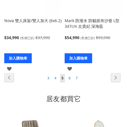
Nova 雙人床架/雙人加大 (6x6.2)
Mark 防潑水 防貓抓布沙發 L型
347cm 左貴妃 深海藍
$34,990
$37,990
$54,990
$59,990
(售價已折)
(售價已折)
加入購物車
加入購物車
登
登
頁
頁
上
入
入
頁
下
頁
頁
您
頁
頁
3
4
5
6
7
面
面
一
面
一
面
面
當
面
面
個
個
前
居友都買它
正
在
閱