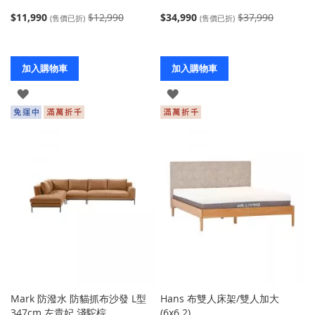
$11,990
$12,990
$34,990
$37,990
(售價已折)
(售價已折)
加入購物車
加入購物車
登
登
入
入
Mark 防潑水 防貓抓布沙發 L型
Hans 布雙人床架/雙人加大
347cm 左貴妃 淺駝棕
(6x6.2)