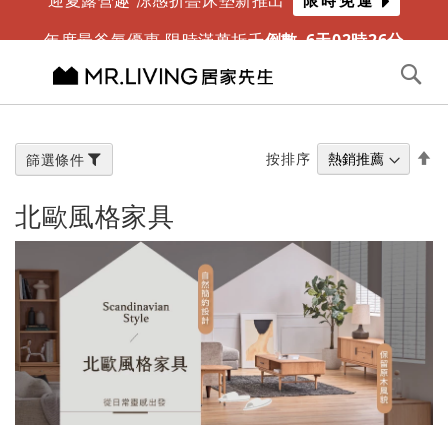
迎夏露營趣 涼感折疊床墊新推出
限時免運
年度最爸氣優惠 限時滿萬折千
倒數
6
天
02
時
26
分
切換導航
搜
尋
跳
到
內
設
按排序
篩選條件
容
置
降
北歐風格家具
冪
方
向