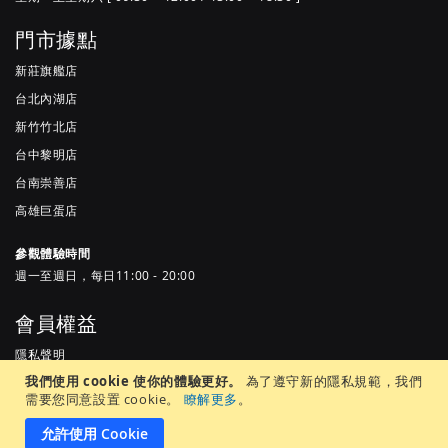
門市據點
新莊旗艦店
台北內湖店
新竹竹北店
台中黎明店
台南崇善店
高雄巨蛋店
參觀體驗時間
週一至週日，每日11:00 - 20:00
會員權益
隱私聲明
我們使用 cookie 使你的體驗更好。
為了遵守新的隱私規範，我們
服務條款
需要您同意設置 cookie。
瞭解更多
。
常見問題
允許使用 Cookie