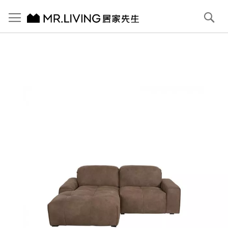
切換導航
搜
尋
跳
到
內
容
首頁
Pluffy 泡芙小L型/左貴妃 苯染磨砂全牛皮落地沙發 栗子灰 210cm
跳
到
圖
片
庫
結
尾