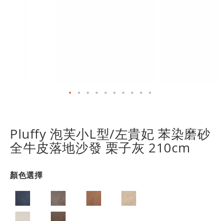
跳
轉
到
Pluffy 泡芙小L型/左貴妃 苯染磨砂
圖
全牛皮落地沙發 栗子灰 210cm
像
庫
的
顏色選擇
開
頭