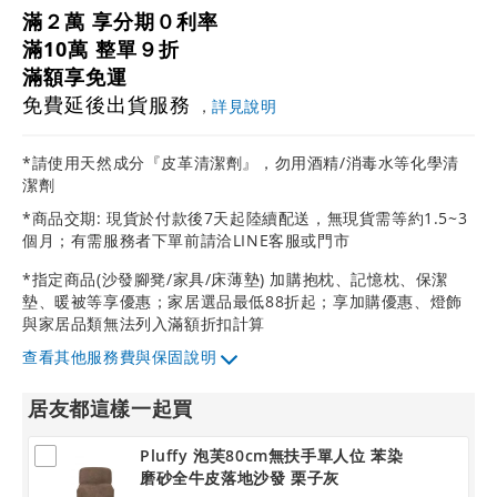
滿２萬 享分期０利率
滿10萬 整單９折
滿額享免運
免費延後出貨服務
，
詳見說明
*請使用天然成分『皮革清潔劑』，勿用酒精/消毒水等化學清
潔劑
*商品交期: 現貨於付款後7天起陸續配送，無現貨需等約1.5~3
個月；有需服務者下單前請洽LINE客服或門市
*指定商品(沙發腳凳/家具/床薄墊) 加購抱枕、記憶枕、保潔
墊、暖被等享優惠；家居選品最低88折起；享加購優惠、燈飾
與家居品類無法列入滿額折扣計算
其他服務費與保固說明
居友都這樣一起買
Pluffy 泡芙80cm無扶手單人位 苯染
磨砂全牛皮落地沙發 栗子灰