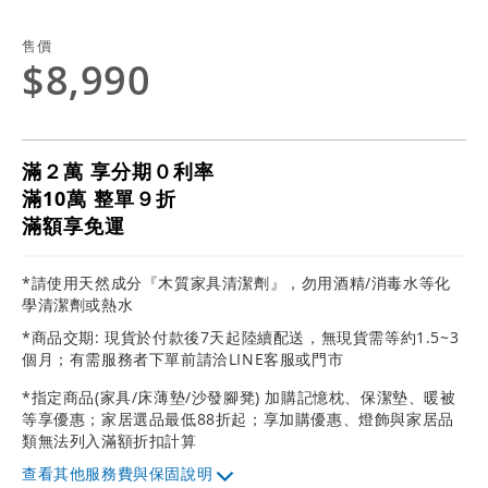
售價
$8,990
滿２萬 享分期０利率
滿10萬 整單９折
滿額享免運
*請使用天然成分『木質家具清潔劑』，勿用酒精/消毒水等化
學清潔劑或熱水
*商品交期: 現貨於付款後7天起陸續配送，無現貨需等約1.5~3
個月；有需服務者下單前請洽LINE客服或門市
*指定商品(家具/床薄墊/沙發腳凳) 加購記憶枕、保潔墊、暖被
等享優惠；家居選品最低88折起；享加購優惠、燈飾與家居品
類無法列入滿額折扣計算
其他服務費與保固說明