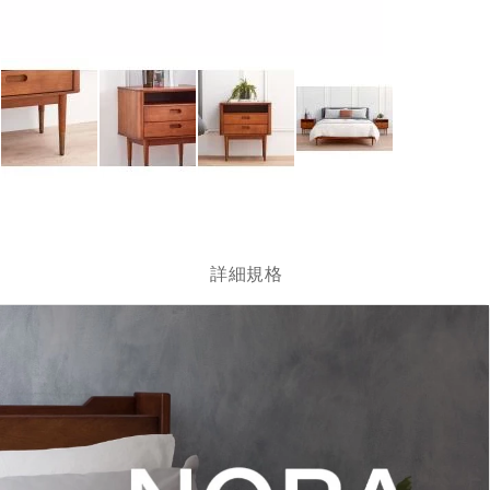
跳
轉
到
圖
詳細規格
像
庫
的
開
頭