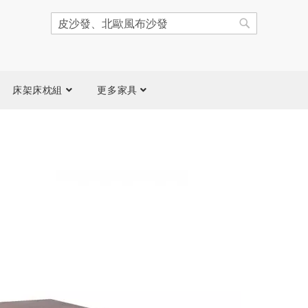
搜
尋
搜
尋
床架床枕組
更多家具
跳
到
圖
片
庫
結
尾