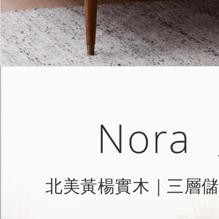
Nora
北美黃楊實木｜三層儲