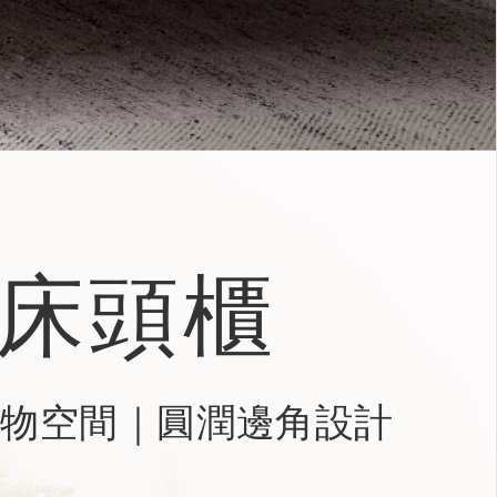
 床頭櫃
物空間｜圓潤邊角設計