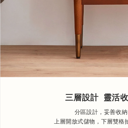
三層設計 靈活
分區設計，妥善收納
上層開放式儲物，下層雙格