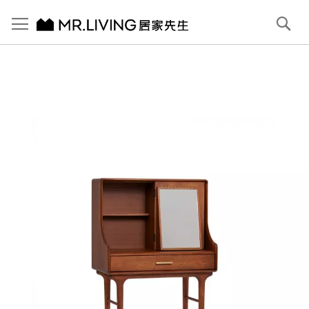
切換導航
搜
尋
跳
到
內
容
首頁
【北歐復古】Antony 實木翻轉化妝桌 赤栗棕
跳
到
圖
片
庫
結
尾