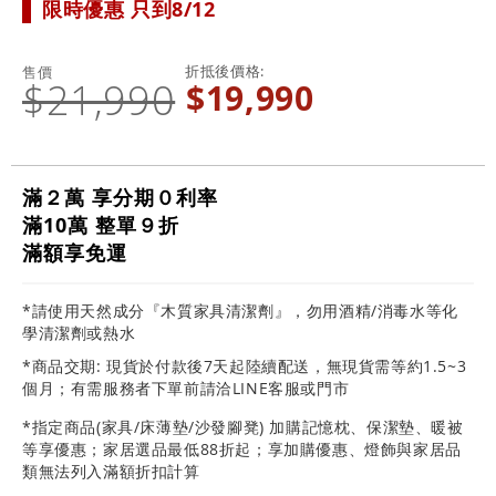
限時優惠 只到8/12
折抵後價格
售價
$21,990
$19,990
滿２萬 享分期０利率
滿10萬 整單９折
滿額享免運
*請使用天然成分『木質家具清潔劑』，勿用酒精/消毒水等化
學清潔劑或熱水
*商品交期: 現貨於付款後7天起陸續配送，無現貨需等約1.5~3
個月；有需服務者下單前請洽LINE客服或門市
*指定商品(家具/床薄墊/沙發腳凳) 加購記憶枕、保潔墊、暖被
等享優惠；家居選品最低88折起；享加購優惠、燈飾與家居品
類無法列入滿額折扣計算