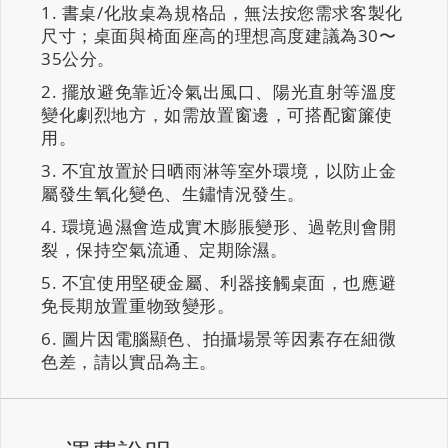
書桌/化妝桌為規格品，無法按您需求客製化
尺寸；桌面與椅面座高的理想高度建議為30〜
35公分。
擺放避免靠近冷氣出風口、陽光直射等溫度
變化劇烈地方，如需放置窗邊，可搭配窗簾使
用。
不宜放置於日晒雨淋等室外環境，以防止金
屬發生氧化變色、生鏽情況發生。
環境過濕會造成實木膨脹變形、過乾則會開
裂，保持空氣流通、定期除濕。
不宜使用堅硬金屬、利器接觸桌面，也應避
免長期放置重物致變形。
圖片因電腦顯色、拍攝場景等因素存在細微
色差，請以實品為主。