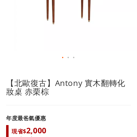
跳
轉
到
【北歐復古】Antony 實木翻轉化
圖
妝桌 赤栗棕
像
庫
的
開
頭
年度最爸氣優惠
2,000
現省$