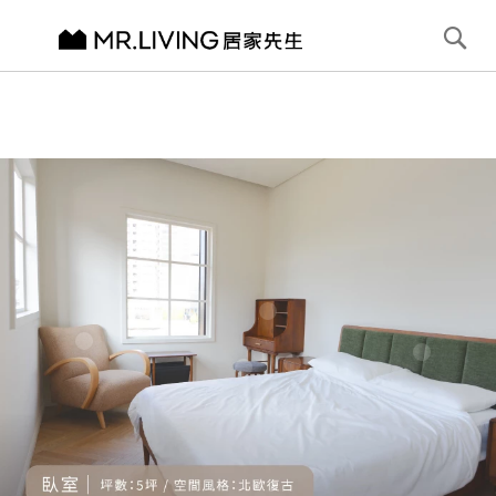
切換導航
搜
尋
跳
到
內
容