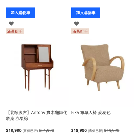
加入購物車
加入購物車
登
登
入
入
【北歐復古】Antony 實木翻轉化
Fika 布單人椅 麥穗色
妝桌 赤栗棕
$19,990
$21,990
$18,990
$19,990
(售價已折)
(售價已折)