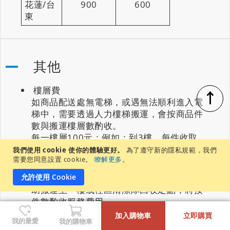
花蓮/台
900
600
東
其他
樓層費
↑
如商品配送處無電梯，或遇無法順利進入電
梯中，需要透過人力樓梯搬運，會按商品件
數與搬運樓層數酌收。
每一樓層100元；例如：到3樓，每件收取
200元樓層費。
我們使用 cookie 使你的體驗更好。
為了遵守新的隱私規範，我們
需要您同意設置 cookie。
瞭解更多
。
舊家具搬運費
我們沒有提供舊家具回收清運服務，若需協
允許使用 Cookie
助搬運至一樓或社區清潔隊回收定點，將按
件數酌收服務費用。
-
+
僅協助與選購商品同品類之舊家具作搬運服
加入購物車
立即購買
我的最愛
我的購物車
務；且如需拆裝亦另外報價收費。