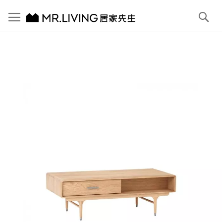
切換導航
搜
尋
跳
到
內
容
首頁
【北歐現代】Antony 實木抽屜茶几 原木色
跳
到
圖
片
庫
結
尾