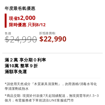
年度最爸氣優惠
2,000
現省$
限時優惠 只到8/12
折抵後價格
售價
$24,990
$22,990
滿２萬 享分期０利率
滿10萬 整單９折
滿額享免運
*請使用天然成分『木質家具清潔劑』，勿用酒精/消毒水等化
學清潔劑或熱水
*商品交期: 現貨於付款後7天起陸續配送，無現貨需等約1.5~3
個月；有需服務者下單前請洽LINE客服或門市