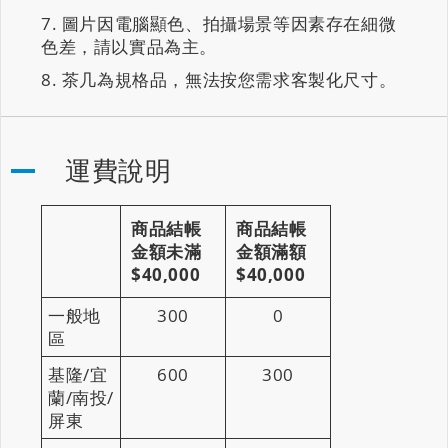
圖片因電腦顯色、拍攝場景等因素存在細微
色差，請以實品為主。
茶几為規格品，無法按您需求客製化尺寸。
運費說明
商品結帳
商品結帳
金額未滿
金額滿額
$40,000
$40,000
一般地
300
0
區
基隆/宜
600
300
蘭/南投/
屏東