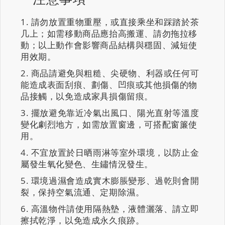
請勿放置重物重壓，或直接乘坐和踩踏於茶
几上；如需移動商品應抬高搬運、請勿拖拉移
動；以上動作會影響商品結構與穩固、減短使
用效期。
商品請避免與粗糙、尖硬物、利器或任何可
能造成表面刮痕、劃傷、凹痕或其他損傷的物
品接觸，以免造成家具損傷留痕。
擺放避免靠近冷氣出風口、陽光直射等溫度
變化劇烈地方，如需放置窗邊，可搭配窗簾使
用。
不宜放置於日晒雨淋等室外環境，以防止金
屬發生氧化變色、生鏽情況發生。
環境過濕會造成實木膨脹變形、過乾則會開
裂，保持空氣流通、定期除濕。
高溫物件請使用隔熱墊，液體灑落、請立即
擦拭乾淨，以免造成永久痕跡。