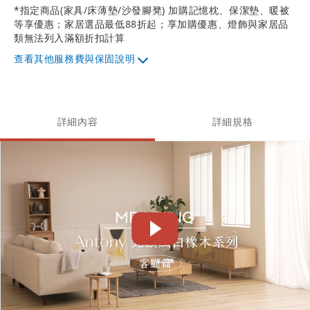
*指定商品(家具/床薄墊/沙發腳凳) 加購記憶枕、保潔墊、暖被
等享優惠；家居選品最低88折起；享加購優惠、燈飾與家居品
類無法列入滿額折扣計算
其他服務費與保固說明
詳細內容
詳細規格