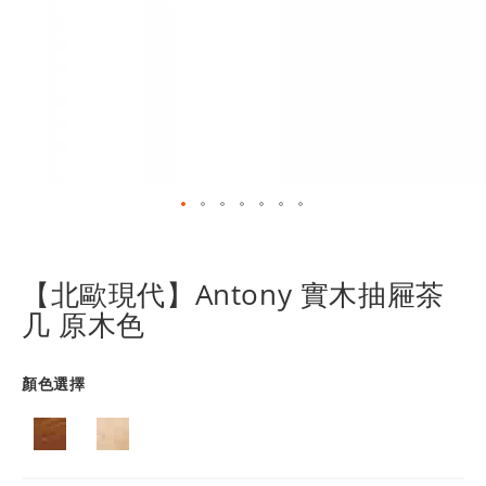
跳
轉
到
【北歐現代】Antony 實木抽屜茶
圖
几 原木色
像
庫
的
顏色選擇
開
頭