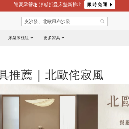
迎夏露營趣 涼感折疊床墊新推出
限時免運
年度最爸氣優惠 限時滿萬折千
倒數
4
天
07
時
38
分
搜
尋
搜
尋
床架床枕組
更多家具
具推薦 | 北歐侘寂風