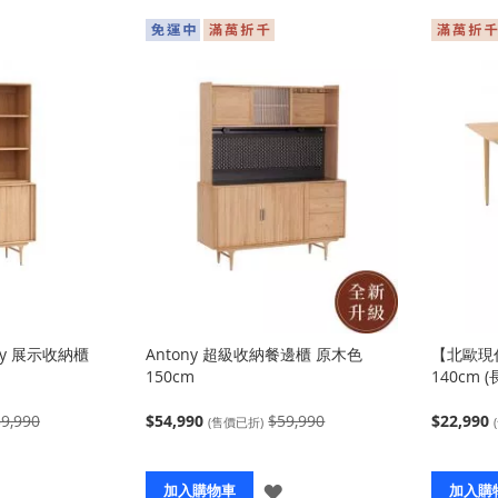
ny 展示收納櫃
Antony 超級收納餐邊櫃 原木色
【北歐現代
150cm
140cm 
9,990
$54,990
$59,990
$22,990
(售價已折)
登
登
加入購物車
加入購