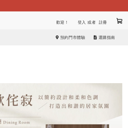
我
跳
歡迎！
登入
註冊
到
內
預約門市體驗
選購指南
容