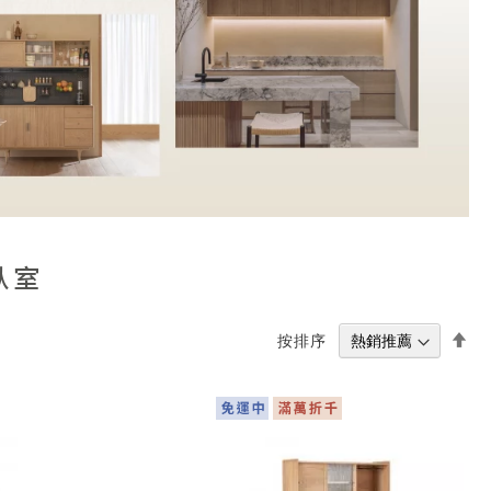
臥室
設
按排序
置
降
冪
方
向