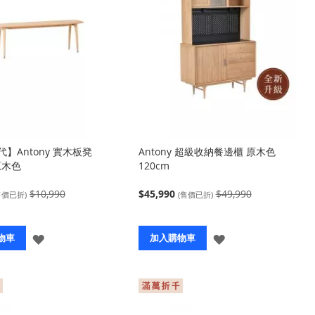
】Antony 實木板凳
Antony 超級收納餐邊櫃 原木色
原木色
120cm
$10,990
$45,990
$49,990
售價已折)
(售價已折)
登
登
物車
加入購物車
入
入