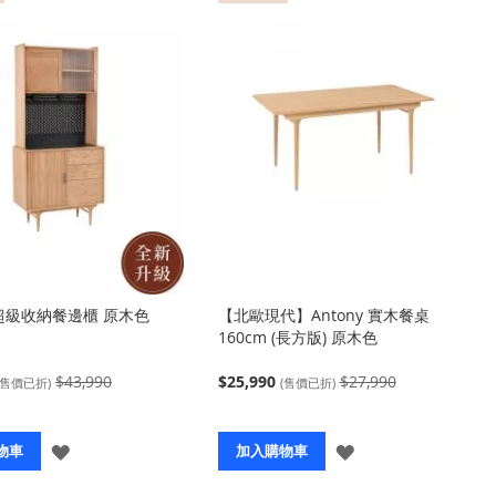
y 超級收納餐邊櫃 原木色
【北歐現代】Antony 實木餐桌
160cm (長方版) 原木色
$43,990
$25,990
$27,990
(售價已折)
(售價已折)
登
登
物車
加入購物車
入
入