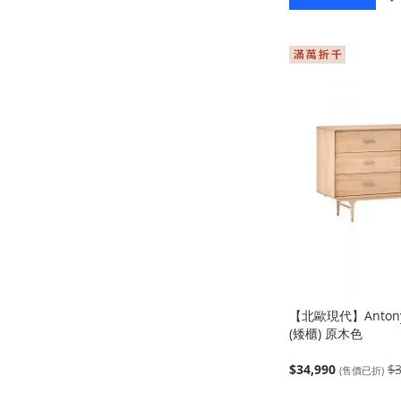
【北歐現代】Anto
(矮櫃) 原木色
$34,990
$3
(售價已折)