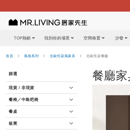
TOP熱銷
找到你的場景
空間佈置
沙發
首頁
風格系列
北歐侘寂風家具
北歐侘寂餐廳
餐廳家
篩選
現貨 / 非現貨
餐椅／中島吧椅
餐桌
板凳