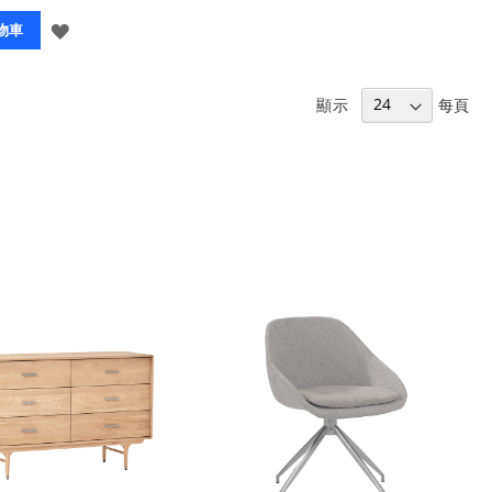
登
物車
入
顯示
每頁