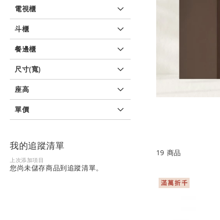
電視櫃
斗櫃
餐邊櫃
尺寸(寬)
座高
單價
我的追蹤清單
19
商品
上次添加項目
您尚未儲存商品到追蹤清單。