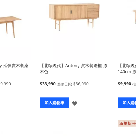
ny 延伸實木餐桌
【北歐現代】Antony 實木餐邊櫃 原
【北歐現代
木色
140cm 
9,990
$33,990
$36,990
$9,990
(售價已折)
(
登
登
加入購物車
加入購
入
入