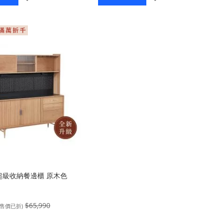
入
入
y 超級收納餐邊櫃 原木色
$65,990
(售價已折)