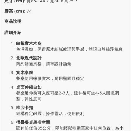
尺寸 (cm)
:
長85-144 x 寬80 x 高75.7
腳高 (cm)
:
74
商品說明
:
詳細介紹
白橡實木木皮
色澤溫煦，保留原木細膩紋理與手感，體現自然純淨氣息
北歐現代設計
簡約舒適風格，清寧設計語彙
實木桌腳
餐桌使用橡膠實木，耐用堅固且穩定
桌面伸縮自如
餐桌延伸前可入座可坐2-3人，延伸後可坐4-6人因境調
整，彈性度高
榫卯卡扣
結構穩定耐震，操作靈活，使用便利
摺疊餐桌超省空間
延伸前僅佔85公分，即能輕鬆移動至家中任何位置，為小