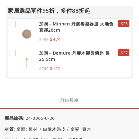
家居選品單件95折，多件88折起
加購－Minnen 丹麥餐盤器皿 大地色
-$25
直徑26cm
$474
$499
加購－Demure 丹麥木製長柄匙 長
-$37
25.5cm
$712
$749
詳細規格
商品編碼
:
24-0066-0-06
材質
:
桌面: 板材 + 白橡木貼皮 / 桌腳: 實木