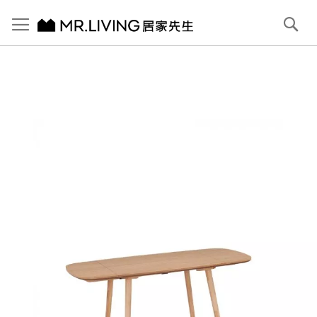
切換導航
搜
尋
跳
到
內
容
首頁
Connie 摺疊餐桌 85/144cm 原木色
跳
到
圖
片
庫
結
尾