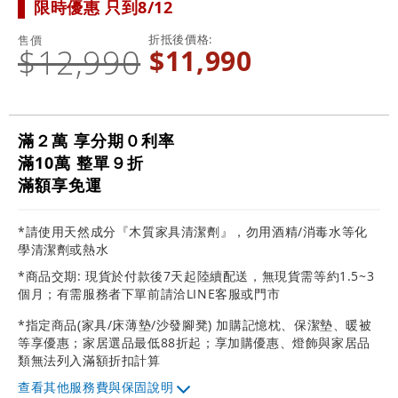
限時優惠 只到8/12
折抵後價格
售價
$12,990
$11,990
滿２萬 享分期０利率
滿10萬 整單９折
滿額享免運
*請使用天然成分『木質家具清潔劑』，勿用酒精/消毒水等化
學清潔劑或熱水
*商品交期: 現貨於付款後7天起陸續配送，無現貨需等約1.5~3
個月；有需服務者下單前請洽LINE客服或門市
*指定商品(家具/床薄墊/沙發腳凳) 加購記憶枕、保潔墊、暖被
等享優惠；家居選品最低88折起；享加購優惠、燈飾與家居品
類無法列入滿額折扣計算
其他服務費與保固說明