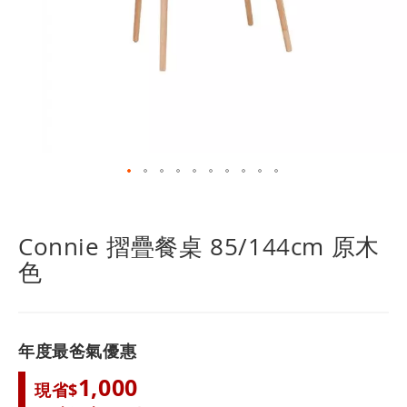
跳
轉
到
Connie 摺疊餐桌 85/144cm 原木
圖
色
像
庫
的
開
頭
年度最爸氣優惠
1,000
現省$