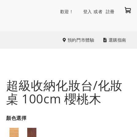
我
跳
歡迎！
登入
註冊
到
內
容
預約門市體驗
選購指南
超級收納化妝台/化妝
桌 100cm 櫻桃木
顏色選擇