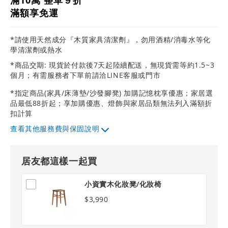
滿10萬 整單９折
滿額享免運
*請使用天然成分『木質家具清潔劑』，勿用酒精/消毒水等化
學清潔劑或熱水
*商品交期: 現貨於付款後7天起陸續配送，無現貨需等約1.5~3
個月；有需服務者下單前請洽LINE客服或門市
*指定商品(家具/床薄墊/沙發腳凳) 加購記憶枕享優惠；家居選
品最低88折起；享加購優惠、燈飾與家居品類無法列入滿額折
扣計算
其他服務費與保固說明
居友都這樣一起買
小資實木化妝凳/化妝椅
$3,990