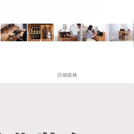
跳
轉
到
圖
詳細規格
像
庫
的
開
頭