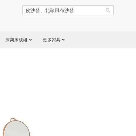
搜
尋
搜
尋
床架床枕組
更多家具
跳
到
圖
片
庫
結
尾