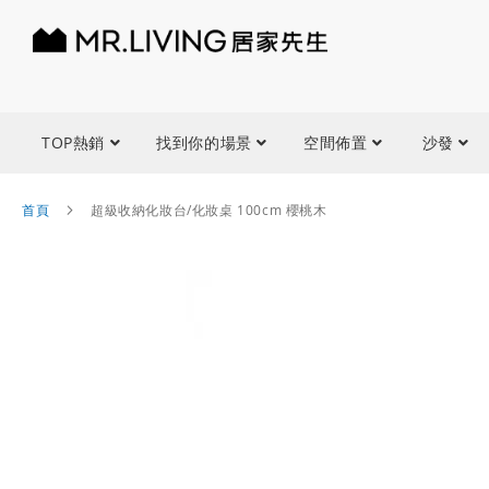
TOP熱銷
找到你的場景
空間佈置
沙發
首頁
超級收納化妝台/化妝桌 100cm 櫻桃木