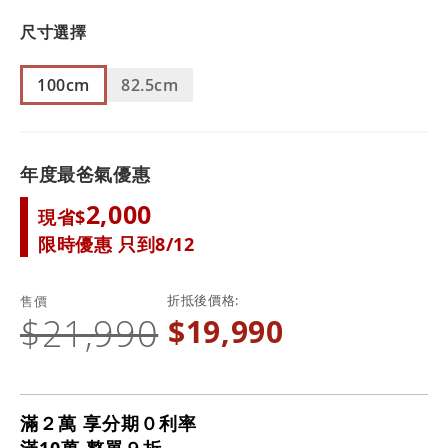
尺寸選擇
100cm
82.5cm
年度最爸氣優惠
2,000
現省$
限時優惠 只到8/12
折抵後價格
售價
$21,990
$19,990
滿２萬 享分期０利率