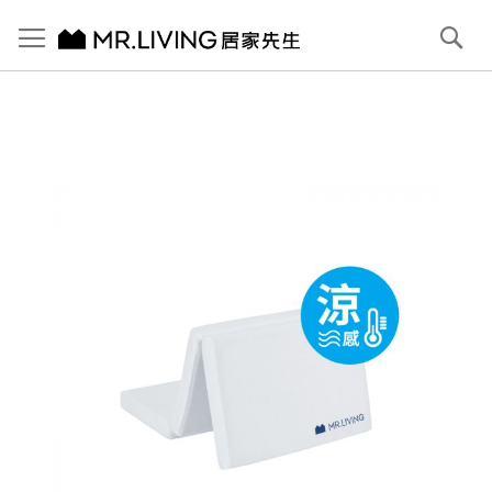
切換導航
搜
尋
跳
到
內
容
首頁
單人標準(3尺)｜涼感減壓折疊床墊
跳
到
圖
片
庫
結
尾