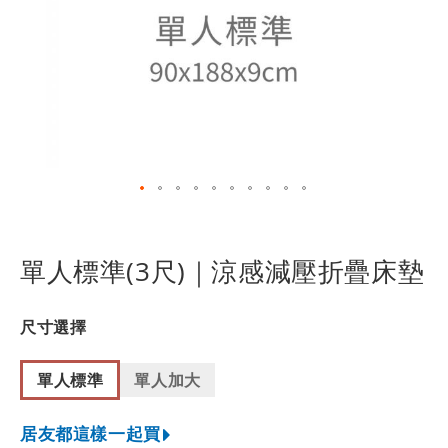
跳
轉
到
單人標準(3尺)｜涼感減壓折疊床墊
圖
像
庫
尺寸選擇
的
開
單人標準
單人加大
頭
居友都這樣一起買