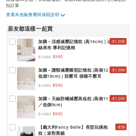
扣計算
其他服務費與保固說明
居友都這樣一起買
加購－涼感減壓記憶枕 (高14cm)｜冰
-$1,000
絲表布 專利記憶棉
$990
$1,990
加購－護頸減壓蝶型記憶枕 (高側12 /
-$1,000
低側10cm)｜防壓耳 側睡不壓耳
$990
$1,990
加購－天絲防蟎減壓高低枕 (高側11
-$1,000
／低側9cm)
$990
$1,990
【義大利Fancy Belle】長型玩偶抱
-$58
枕｜派對黑貓