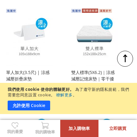
↑
單人加大(3.5尺) | 涼感
雙人標準(5X6.2)｜涼感
減壓折疊床墊
減壓記憶床墊｜零干擾
獨立筒
我們使用 cookie 使你的體驗更好。
為了遵守新的隱私規範，我們
$5,990
$18,990
$19,990
需要您同意設置 cookie。
瞭解更多
。
允許使用 Cookie
-
+
加入購物車
立即購買
我的最愛
我的購物車