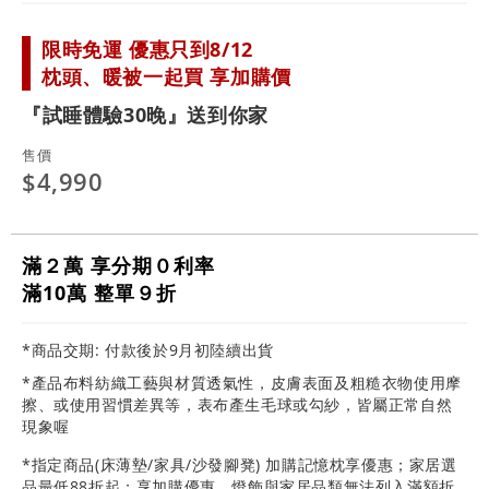
限時免運 優惠只到8/12
枕頭、暖被一起買 享加購價
『試睡體驗30晚』送到你家
售價
$4,990
滿２萬 享分期０利率
滿10萬 整單９折
*商品交期: 付款後於9月初陸續出貨
*產品布料紡織工藝與材質透氣性，皮膚表面及粗糙衣物使用摩
擦、或使用習慣差異等，表布產生毛球或勾紗，皆屬正常自然
現象喔
*指定商品(床薄墊/家具/沙發腳凳) 加購記憶枕享優惠；家居選
品最低88折起；享加購優惠、燈飾與家居品類無法列入滿額折