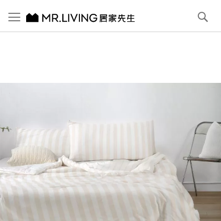
切換導航
搜
尋
跳
到
內
容
首頁
【義大利La Belle】海島針織防蟎抗菌暖暖被－暖陽午後
跳
到
圖
片
庫
結
尾