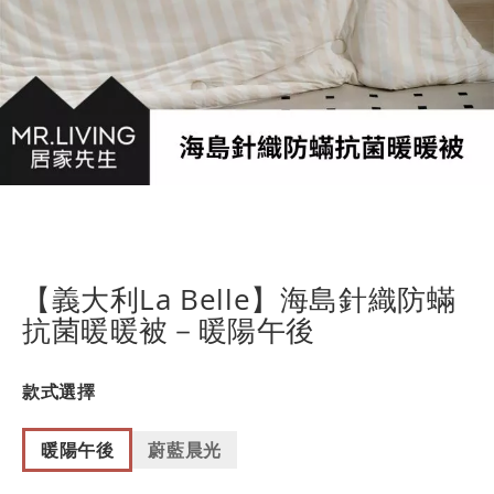
跳
轉
到
【義大利La Belle】海島針織防蟎
圖
抗菌暖暖被－暖陽午後
像
庫
的
款式選擇
開
頭
暖陽午後
蔚藍晨光