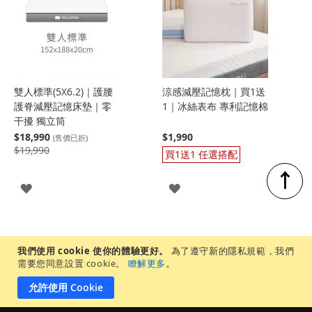
雙人標準(5X6.2)｜護腰
涼感減壓記憶枕｜買1送
護脊減壓記憶床墊｜零
1｜冰絲表布 專利記憶棉
干擾 獨立筒
$18,990
$1,990
(售價已折)
$19,990
買1送1 任選搭配
↑
登
登
入
入
我們使用 cookie 使你的體驗更好。
為了遵守新的隱私規範，我們
需要您同意設置 cookie。
瞭解更多
。
允許使用 Cookie