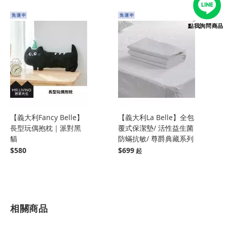
點我詢問商品
【義大利Fancy Belle】
【義大利La Belle】全包
長型玩偶抱枕｜派對黑
覆式保潔墊/ 活性益生菌
貓
防蟎抗敏/ 尊爵典藏系列
$580
$699
相關商品