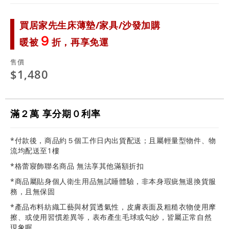
買居家先生床薄墊/家具/沙發加購
９
暖被
折，再享免運
售價
$1,480
滿２萬 享分期０利率
*付款後，商品約５個工作日內出貨配送；且屬輕量型物件、物
流均配送至1樓
*格蕾寢飾聯名商品 無法享其他滿額折扣
*商品屬貼身個人衛生用品無試睡體驗，非本身瑕疵無退換貨服
務，且無保固
*產品布料紡織工藝與材質透氣性，皮膚表面及粗糙衣物使用摩
擦、或使用習慣差異等，表布產生毛球或勾紗，皆屬正常自然
現象喔