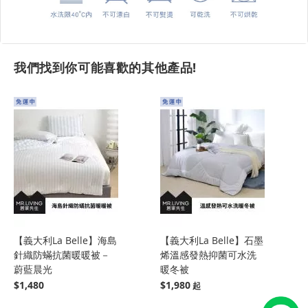
我們找到你可能喜歡的其他產品!
【義大利La Belle】海島
【義大利La Belle】石墨
針織防蟎抗菌暖暖被－
烯溫感發熱抑菌可水洗
蔚藍晨光
暖冬被
$1,480
$1,980